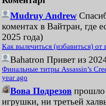
Mudruy Andrew
Спасиб
коментах в Вайтран, где е
2025 года)
Как вылечиться (избавиться) от
Bahatron
Привет из 2024
Финальные титры Assassin’s Cre
year ago
Вова Подрезов
прошло 
игрушки, ни третьей халвь