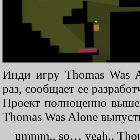
Инди игру Thomas Was A
раз, сообщает ее разработ
Проект полноценно вышел
Thomas Was Alone выпусти
ummm.. so… yeah.. Thom