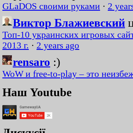
GLaDOS своими руками
·
2 year
Виктор Блажиевский
Топ-10 украинских игровых сайт
2013 г.
·
2 years ago
rensaro
:)
WoW и free-to-play – это неизбе
Наш Youtube
Дискусії