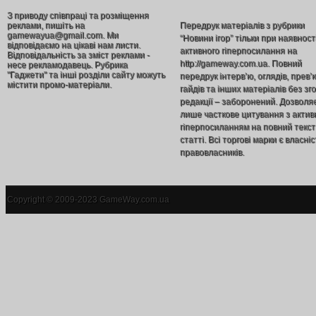
З приводу співпраці та розміщення
реклами, пишіть на
Передрук матеріалів з рубрики
gamewayua@gmail.com. Ми
“Новини ігор” тільки при наявност
відповідаємо на цікаві нам листи.
активного гіперпосилання на
Відповідальність за зміст реклами -
http://gameway.com.ua. Повний
несе рекламодавець. Рубрика
"Гаджети" та інші розділи сайту можуть
передрук інтерв’ю, оглядів, прев’
містити промо-матеріали.
гайдів та інших матеріалів без зг
редакції – заборонений. Дозволя
лише часткове цитування з акти
гіперпосиланням на повний текст
статті. Всі торгові марки є власніс
правовласників.
Copyright © 2009-2023 GameWay.com.ua