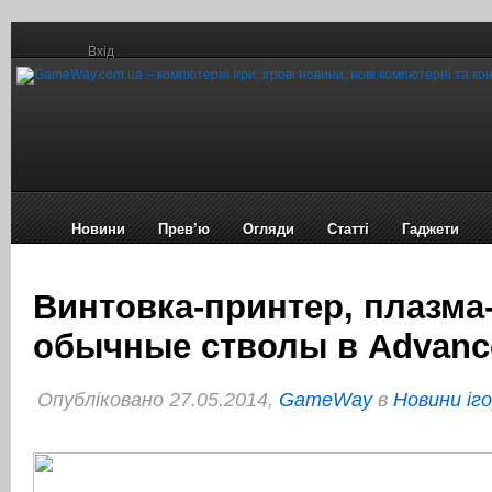
Вхід
Новини
Прев’ю
Огляди
Статті
Гаджети
Винтовка-принтер, плазма
обычные стволы в Advance
Опубліковано 27.05.2014,
GameWay
в
Новини іг