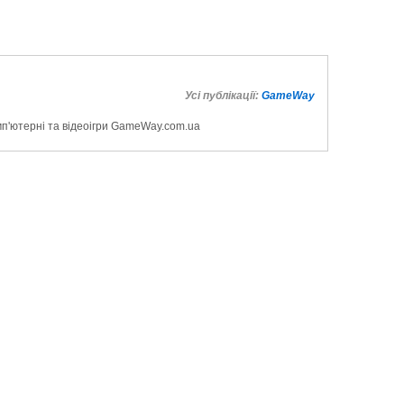
Усі публікації:
GameWay
мп'ютерні та відеоігри GameWay.com.ua