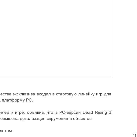
честве эксклюзива входил в стартовую линейку игр для
а платформу PC.
лер к игре, объявив, что в PC-версии Dead Rising 3
 повышена детализация окружения и объектов.
 летом.
T