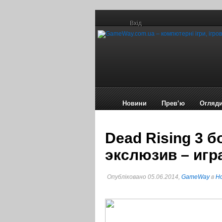
Вхід
Новини
Прев’ю
Огляд
Dead Rising 3 
экслюзив – игр
Опубліковано 05.06.2014,
GameWay
в
Но