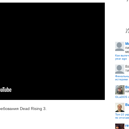
К
M
пи
ме
Как вылеч
year ago
B
ти
Финальные
истерики
В
ни
GLaDOS с
В
ебования Dead Rising 3.
Топ-10 ук
по итогам
re