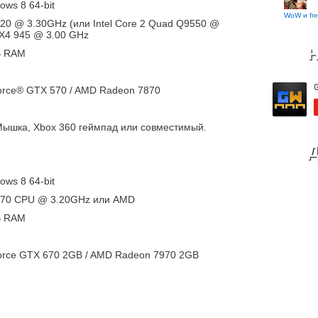
ows 8 64-bit
WoW и fre
3220 @ 3.30GHz (или Intel Core 2 Quad Q9550 @
 X4 945 @ 3.00 GHz
Н
B RAM
orce® GTX 570 / AMD Radeon 7870
Мышка, Xbox 360 геймпад или совместимый.
Д
ows 8 64-bit
-4570 CPU @ 3.20GHz или AMD
B RAM
orce GTX 670 2GB / AMD Radeon 7970 2GB