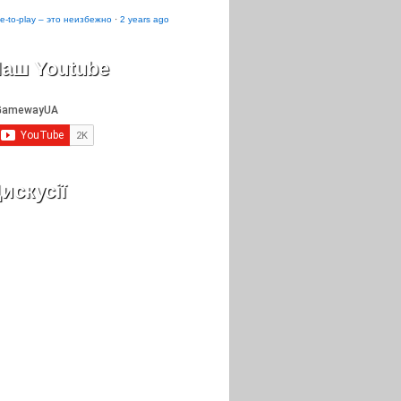
e-to-play – это неизбежно
·
2 years ago
аш Youtube
искусії