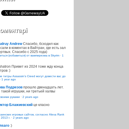
оментарі
udruy Andrew
Спасибо, бсходил как
сали в коментах в Вайтран, где есть зал
ртвых. Спасибо с 2025 года)
иться (избавиться) от вампиризма в Skyrim
·
1
ahatron
Привет из 2024 тоже жду конца
тров :)
 титры Assassin’s Creed могут довести вас до
·
1 year ago
ова Подрезов
прошло двенадцать лет.
 такой игрушки, ни третьей халвьі
воими руками
·
2 years ago
иктор Блажиевский
це класно
раинских игровых сайтов, согласно Alexa Rank
 2013 г.
·
2 years ago
nsaro
:)