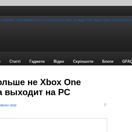
и
Статті
Гаджети
Відео
Cкріншоти
Блоги
GFA
больше не Xbox One
а выходит на PC
вини ігор
7