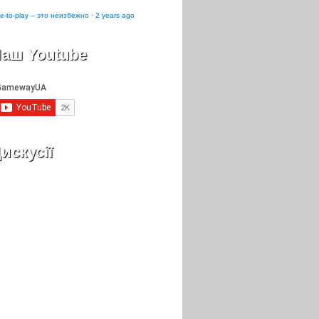
e-to-play – это неизбежно
·
2 years ago
аш Youtube
искусії