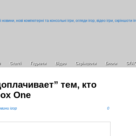
и
Статті
Гаджети
Відео
Cкріншоти
Блоги
GFA
доплачивает” тем, кто
box One
вини ігор
0