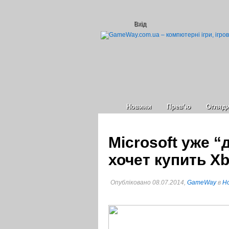
Вхід
Новини
Прев’ю
Огляд
Microsoft уже “
хочет купить X
Опубліковано 08.07.2014,
GameWay
в
Но