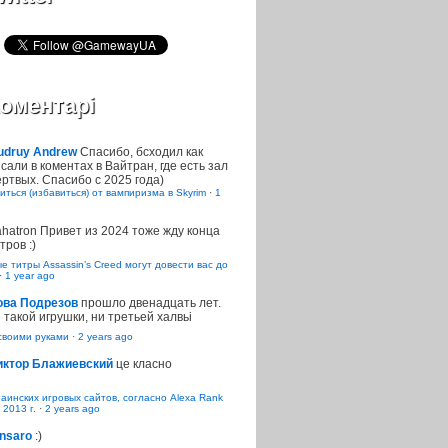
оментарі
udruy Andrew
Спасибо, бсходил как
сали в коментах в Вайтран, где есть зал
ртвых. Спасибо с 2025 года)
иться (избавиться) от вампиризма в Skyrim
·
1
ahatron
Привет из 2024 тоже жду конца
тров :)
 титры Assassin’s Creed могут довести вас до
·
1 year ago
ова Подрезов
прошло двенадцать лет.
 такой игрушки, ни третьей халвьі
воими руками
·
2 years ago
иктор Блажиевский
це класно
раинских игровых сайтов, согласно Alexa Rank
 2013 г.
·
2 years ago
nsaro
:)