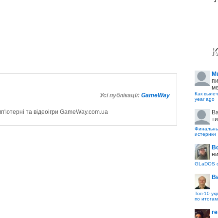
К
M
пи
ме
Как вылеч
Усі публікації:
GameWay
year ago
мп'ютерні та відеоігри GameWay.com.ua
B
ти
Финальные
истерики
В
ни
GLaDOS с
В
Топ-10 ук
по итогам
re