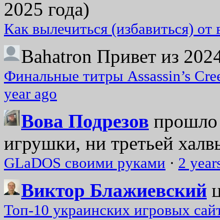
2025 года)
Как вылечиться (избавиться) от
Bahatron
Привет из 2024
Финальные титры Assassin’s Cre
year ago
Вова Подрезов
прошло 
игрушки, ни третьей халвь
GLaDOS своими руками
·
2 year
Виктор Блажиевский
Топ-10 украинских игровых сайт