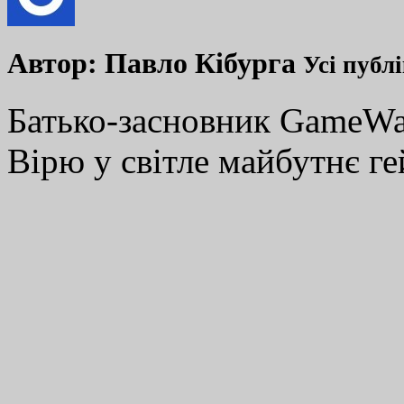
Автор:
Павло Кібурга
Усі публ
Батько-засновник GameWay
Вірю у світле майбутнє ге