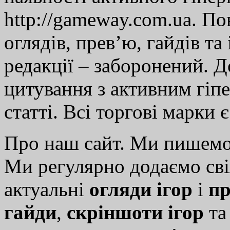
http://gameway.com.ua. По
оглядів, прев’ю, гайдів та
редакції – заборонений. 
цитування з активним гіп
статті. Всі торгові марки 
Про наш сайт. Ми пишем
Ми регулярно додаємо св
актуальні
огляди ігор
і
пр
гайди
,
скріншоти ігор
т