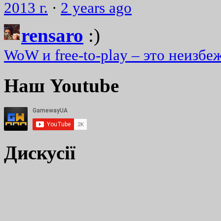
2013 г.
·
2 years ago
rensaro
:)
WoW и free-to-play – это неизбе
Наш Youtube
Дискусії