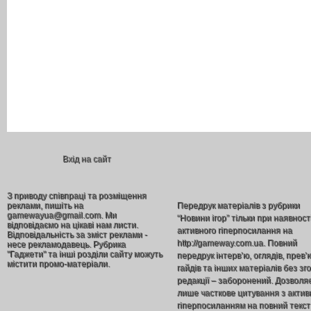
Вхід на сайт
З приводу співпраці та розміщення
реклами, пишіть на
Передрук матеріалів з рубрики
gamewayua@gmail.com. Ми
“Новини ігор” тільки при наявност
відповідаємо на цікаві нам листи.
активного гіперпосилання на
Відповідальність за зміст реклами -
http://gameway.com.ua. Повний
несе рекламодавець. Рубрика
"Гаджети" та інші розділи сайту можуть
передрук інтерв’ю, оглядів, прев’
містити промо-матеріали.
гайдів та інших матеріалів без зг
редакції – заборонений. Дозволя
лише часткове цитування з акти
гіперпосиланням на повний текст