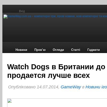
Вхід
Новини
Прев’ю
Огляди
Статті
Гаджети
Watch Dogs в Британии до
продается лучше всех
Опубліковано 14.07.2014,
GameWay
в
Новини іг