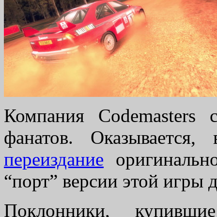
Компания Codemasters 
фанатов. Оказывается
переиздание
оригинально
“порт” версии этой игры 
Поклонники, купивши