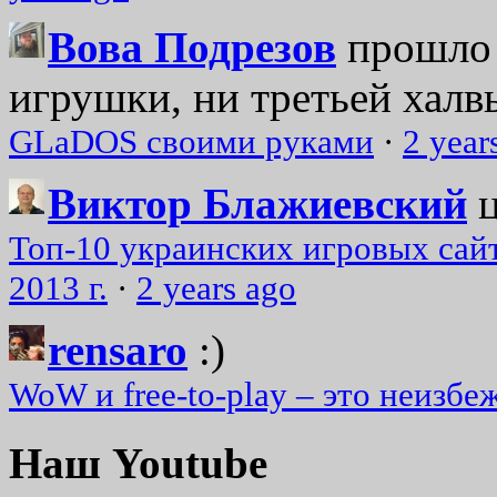
Вова Подрезов
прошло 
игрушки, ни третьей халвь
GLaDOS своими руками
·
2 year
Виктор Блажиевский
Топ-10 украинских игровых сайт
2013 г.
·
2 years ago
rensaro
:)
WoW и free-to-play – это неизбе
Наш Youtube