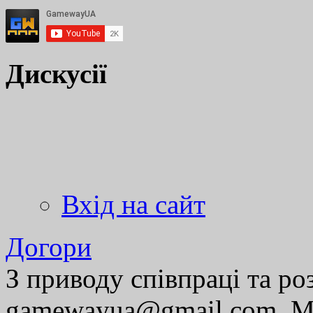
Дискусії
Вхід на сайт
Догори
З приводу співпраці та р
gamewayua@gmail.com. Ми