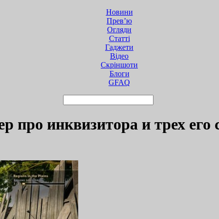
Новини
Прев’ю
Огляди
Статті
Гаджети
Відео
Cкріншоти
Блоги
GFAQ
лер про инквизитора и трех его