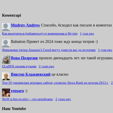
Коментарі
Mudruy Andrew
Спасибо, бсходил как писали в коментах 
Как вылечиться (избавиться) от вампиризма в Skyrim
·
1 year ago
Bahatron
Привет из 2024 тоже жду конца титров :)
Финальные титры Assassin’s Creed могут довести вас до истерики
·
1 year ago
Вова Подрезов
прошло двенадцать лет. ни такой игрушки,
GLaDOS своими руками
·
2 years ago
Виктор Блажиевский
це класно
Топ-10 украинских игровых сайтов, согласно Alexa Rank по итогам 2013 г.
·
2
rensaro
:)
WoW и free-to-play – это неизбежно
·
2 years ago
Наш Youtube