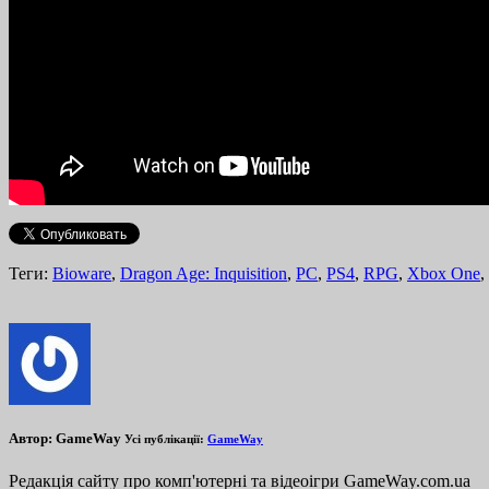
Теги:
Bioware
,
Dragon Age: Inquisition
,
PC
,
PS4
,
RPG
,
Xbox One
,
Автор:
GameWay
Усі публікації:
GameWay
Редакція сайту про комп'ютерні та відеоігри GameWay.com.ua