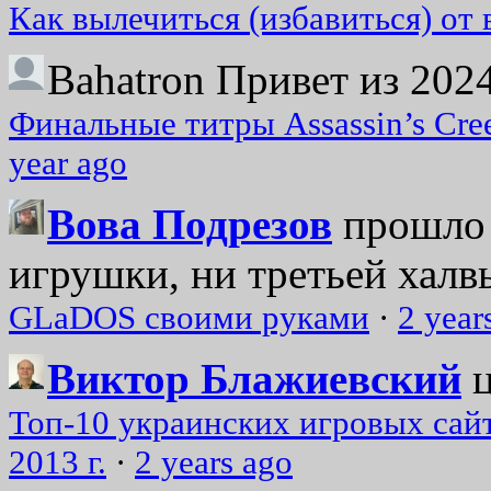
Как вылечиться (избавиться) от
Bahatron
Привет из 2024
Финальные титры Assassin’s Cre
year ago
Вова Подрезов
прошло 
игрушки, ни третьей халвь
GLaDOS своими руками
·
2 year
Виктор Блажиевский
Топ-10 украинских игровых сайт
2013 г.
·
2 years ago