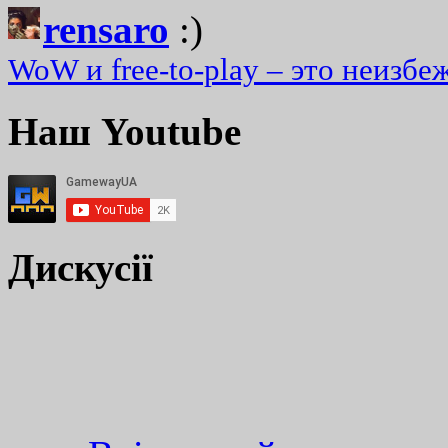
rensaro
:)
WoW и free-to-play – это неизбе
Наш Youtube
Дискусії