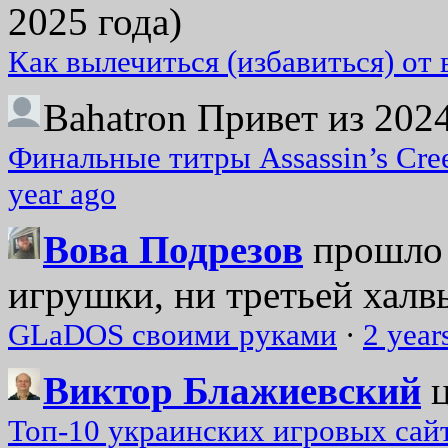
2025 года)
Как вылечиться (избавиться) от
Bahatron
Привет из 2024
Финальные титры Assassin’s Cre
year ago
Вова Подрезов
прошло 
игрушки, ни третьей халвь
GLaDOS своими руками
·
2 year
Виктор Блажиевский
Топ-10 украинских игровых сайт