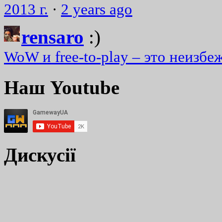
2013 г.
·
2 years ago
rensaro
:)
WoW и free-to-play – это неизбе
Наш Youtube
Дискусії