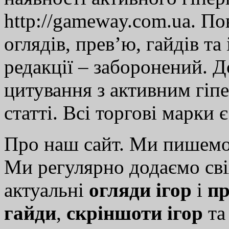
http://gameway.com.ua. По
оглядів, прев’ю, гайдів та
редакції – заборонений. 
цитування з активним гіп
статті. Всі торгові марки 
Про наш сайт. Ми пишем
Ми регулярно додаємо св
актуальні
огляди ігор
і
пр
гайди
,
скріншоти ігор
т