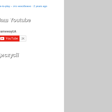
e-to-play – это неизбежно
·
2 years ago
аш Youtube
искусії