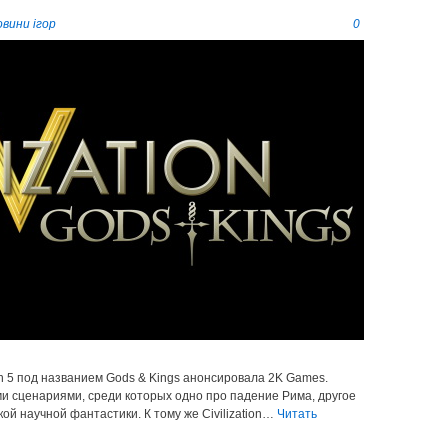
вини ігор
0
ion 5 под названием Gods & Kings анонсировала 2K Games.
ми сценариями, среди которых одно про падение Рима, другое
й научной фантастики. К тому же Civilization…
Читать