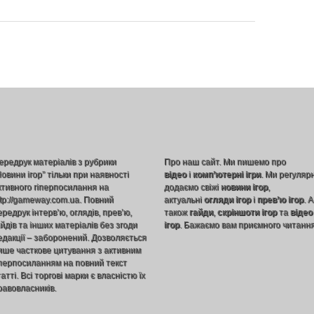
ередрук матеріалів з рубрики
Про наш сайт. Ми пишемо про
Новини ігор” тільки при наявності
відео
і
комп’ютерні ігри
. Ми регуляр
ктивного гіперпосилання на
додаємо свіжі
новини ігор
,
ttp://gameway.com.ua. Повний
актуальні
огляди ігор
і
прев’ю ігор
. А
ередрук інтерв’ю, оглядів, прев’ю,
також
гайди
,
скріншоти ігор
та
відео
айдів та інших матеріалів без згоди
ігор
. Бажаємо вам приємного читання
едакції – заборонений. Дозволяється
ише часткове цитування з активним
іперпосиланням на повний текст
атті. Всі торгові марки є власністю їх
равовласників.