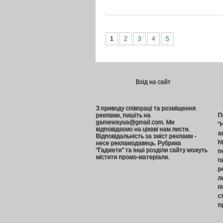
1
2
3
4
5
Вхід на сайт
З приводу співпраці та розміщення
реклами, пишіть на
П
gamewayua@gmail.com. Ми
“
відповідаємо на цікаві нам листи.
а
Відповідальність за зміст реклами -
h
несе рекламодавець. Рубрика
"Гаджети" та інші розділи сайту можуть
п
містити промо-матеріали.
г
р
л
г
ст
п