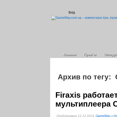
Вхід
Новини
Прев’ю
Огляди
Архив по тегу: C
Firaxis работае
мультиплеера Ci
Опубліковано 12.12.2014,
GameWay
в
Но