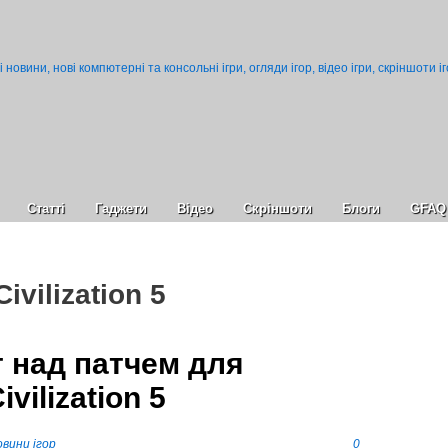
Статті
Гаджети
Відео
Cкріншоти
Блоги
GFAQ
ivilization 5
т над патчем для
vilization 5
вини ігор
0