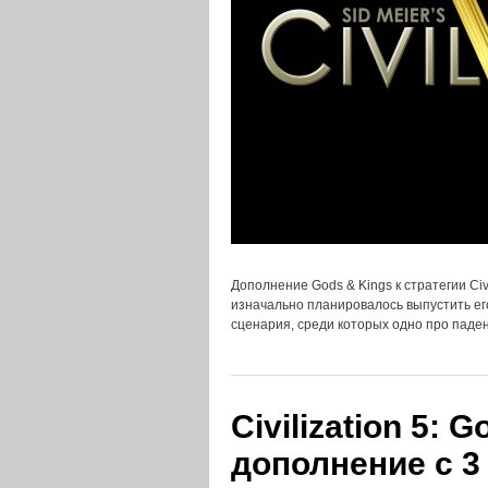
Дополнение Gods & Kings к стратегии Civ
изначально планировалось выпустить ег
сценария, среди которых одно про пад
Civilization 5: 
дополнение с 3