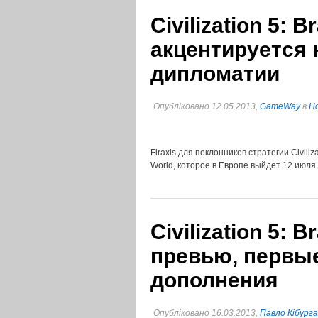
Civilization 5: 
акцентируется 
дипломатии
Опубліковано 12.05.2013,
GameWay
в
Но
Firaxis для поклонников стратегии Civil
World, которое в Европе выйдет 12 июля
Civilization 5: 
превью, первы
дополнения
Опубліковано 16.03.2013,
Павло Кібурга