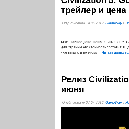
Civilization 5: 
трейлер и цена
Опубліковано 19.06.2012,
GameWay
в
Но
Масштабное дополнение Civilization 5: G
для Украины его стоимость составит 18 
уже вышло и по этому…
Читать дальше
Релиз Civilizati
июня
Опубліковано 07.04.2012,
GameWay
в
Но