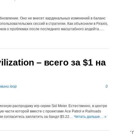
е обновление. Оно не внесет кардинальных изменений в баланс
пользовательских сессий в стратегии. Как объяснили в Firaxis,
оков о проблемах после последнего масштабного апдейта….
lization – всего за $1 на
вини ігор
0
озную распродажу игр серии Sid Meier. Естественно, в центре
тую части которой вместе с проектами Ace Patrol и Railroads
ли согласитесь заплатить за бандл $5.22…
Читать дальше… »
T