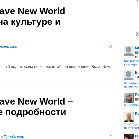
Brave New World
на культуре и
К
вини ігор
0
M
пи
ме
Как вылеч
year ago
ization 5 подготовила новое масштабное дополнение Brave New
B
ти
Финальные
истерики
В
Brave New World –
ни
GLaDOS с
е подробности
В
Топ-10 ук
по итогам
re
в
Прев'ю ігор
2