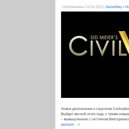
Опубліковано 16.02.2012,
GameWay
в
Но
Новое дополнение к стратегии Civilizat
Выйдет весной этого года, с тремя новы
– вымышленное с сеттингом Викторианско
дальше… »