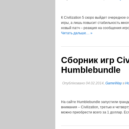
К Civilization 5 скоро выйдет очередно
игры, а лишь повысит стабильность много
новый патч – реакция на сообщения игр
Читать дальше… »
Сборник игр Civi
Humblebundle
Опубліковано 04.02.2014,
GameWay
в
Но
На сайте Humblebundle запустили гранди
внимания – Civilization, третью и четвер
можно приобрести всего за 1 доллар. Ес