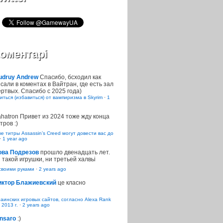
оментарі
udruy Andrew
Спасибо, бсходил как
сали в коментах в Вайтран, где есть зал
ртвых. Спасибо с 2025 года)
иться (избавиться) от вампиризма в Skyrim
·
1
ahatron
Привет из 2024 тоже жду конца
тров :)
 титры Assassin’s Creed могут довести вас до
·
1 year ago
ова Подрезов
прошло двенадцать лет.
 такой игрушки, ни третьей халвьі
воими руками
·
2 years ago
иктор Блажиевский
це класно
раинских игровых сайтов, согласно Alexa Rank
 2013 г.
·
2 years ago
nsaro
:)