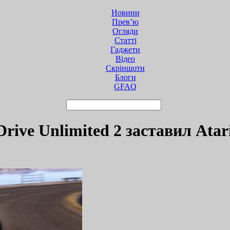
Новини
Прев’ю
Огляди
Статті
Гаджети
Відео
Cкріншоти
Блоги
GFAQ
rive Unlimited 2 заставил Atar