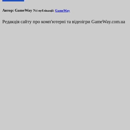
Автор:
GameWay
Усі публікації:
GameWay
Редакція сайту про комп'ютерні та відеоігри GameWay.com.ua