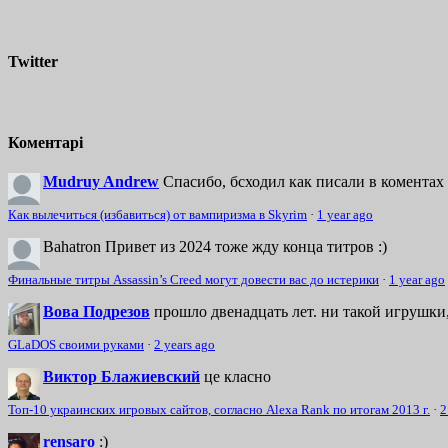
Twitter
Коментарі
Mudruy Andrew
Спасибо, бсходил как писали в коментах 
Как вылечиться (избавиться) от вампиризма в Skyrim
·
1 year ago
Bahatron
Привет из 2024 тоже жду конца титров :)
Финальные титры Assassin’s Creed могут довести вас до истерики
·
1 year ago
Вова Подрезов
прошло двенадцать лет. ни такой игрушки,
GLaDOS своими руками
·
2 years ago
Виктор Блажиевский
це класно
Топ-10 украинских игровых сайтов, согласно Alexa Rank по итогам 2013 г.
·
2
rensaro
:)