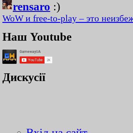
rensaro
:)
WoW и free-to-play – это неизбе
Наш Youtube
Дискусії
Вхід на сайт