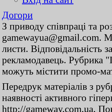
Догори
З приводу співпраці та р
gamewayua@gmail.com. Ми
листи. Відповідальність за
рекламодавець. Рубрика "Г
можуть містити промо-мат
Передрук матеріалів з руб
наявності активного гіпе
http://gameway.com.ua. По