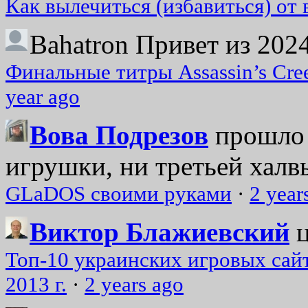
Как вылечиться (избавиться) от
Bahatron
Привет из 2024
Финальные титры Assassin’s Cre
year ago
Вова Подрезов
прошло 
игрушки, ни третьей халвь
GLaDOS своими руками
·
2 year
Виктор Блажиевский
Топ-10 украинских игровых сайт
2013 г.
·
2 years ago