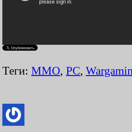
Теги:
MMO
,
PC
,
Wargamin