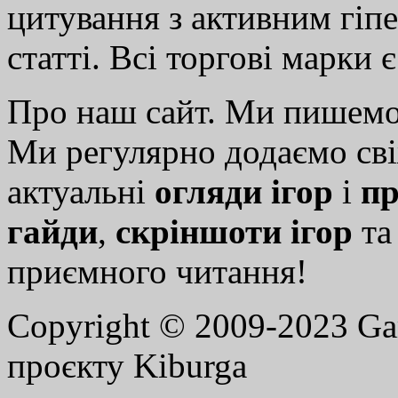
цитування з активним гіп
статті. Всі торгові марки 
Про наш сайт. Ми пишем
Ми регулярно додаємо св
актуальні
огляди ігор
і
пр
гайди
,
скріншоти ігор
т
приємного читання!
Copyright © 2009-2023 G
проєкту Kiburga