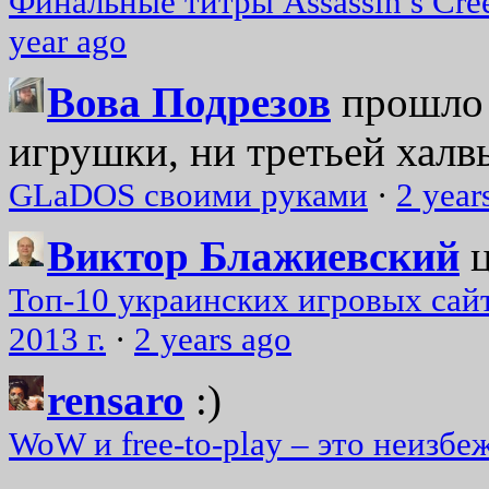
Финальные титры Assassin’s Cre
year ago
Вова Подрезов
прошло 
игрушки, ни третьей халвь
GLaDOS своими руками
·
2 year
Виктор Блажиевский
Топ-10 украинских игровых сайт
2013 г.
·
2 years ago
rensaro
:)
WoW и free-to-play – это неизбе