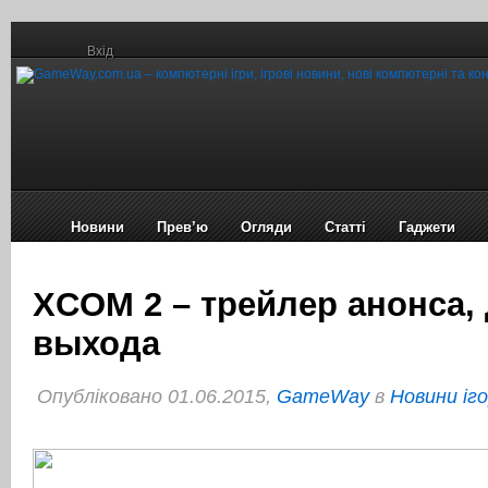
Вхід
Новини
Прев’ю
Огляди
Статті
Гаджети
XCOM 2 – трейлер анонса, 
выхода
Опубліковано 01.06.2015,
GameWay
в
Новини іг