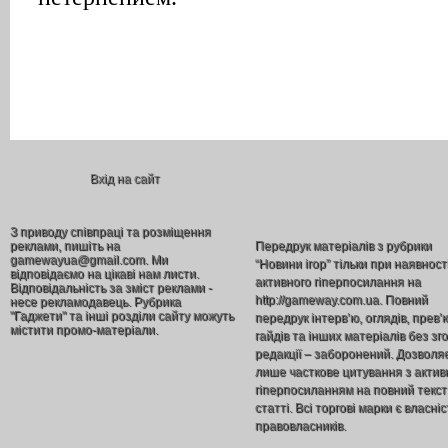
Вхід на сайт
З приводу співпраці та розміщення
реклами, пишіть на
Передрук матеріалів з рубрики
gamewayua@gmail.com. Ми
“Новини ігор” тільки при наявност
відповідаємо на цікаві нам листи.
активного гіперпосилання на
Відповідальність за зміст реклами -
http://gameway.com.ua. Повний
несе рекламодавець. Рубрика
"Гаджети" та інші розділи сайту можуть
передрук інтерв’ю, оглядів, прев’
містити промо-матеріали.
гайдів та інших матеріалів без зг
редакції – заборонений. Дозволя
лише часткове цитування з акти
гіперпосиланням на повний текст
статті. Всі торгові марки є власніс
правовласників.