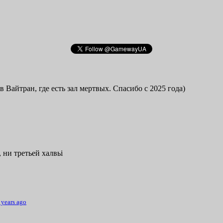
в Вайтран, где есть зал мертвых. Спасибо с 2025 года)
 ни третьей халвьі
 years ago