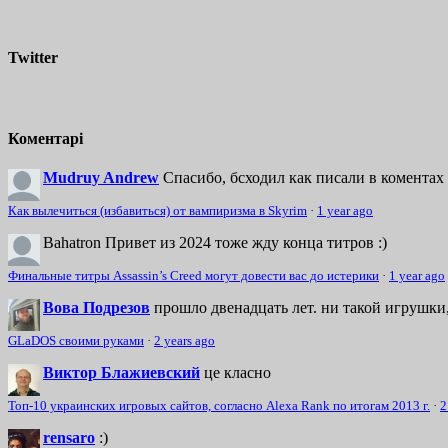
Twitter
Коментарі
Mudruy Andrew
Спасибо, бсходил как писали в коментах 
Как вылечиться (избавиться) от вампиризма в Skyrim
·
1 year ago
Bahatron
Привет из 2024 тоже жду конца титров :)
Финальные титры Assassin’s Creed могут довести вас до истерики
·
1 year ago
Вова Подрезов
прошло двенадцать лет. ни такой игрушки,
GLaDOS своими руками
·
2 years ago
Виктор Блажиевский
це класно
Топ-10 украинских игровых сайтов, согласно Alexa Rank по итогам 2013 г.
·
2
rensaro
:)