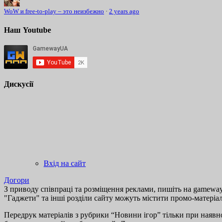
WoW и free-to-play – это неизбежно
·
2 years ago
Наш Youtube
Дискусії
Вхід на сайт
Догори
З приводу співпраці та розміщення реклами, пишіть на gamewayu
"Гаджети" та інші розділи сайту можуть містити промо-матеріа
Передрук матеріалів з рубрики “Новини ігор” тільки при наявно