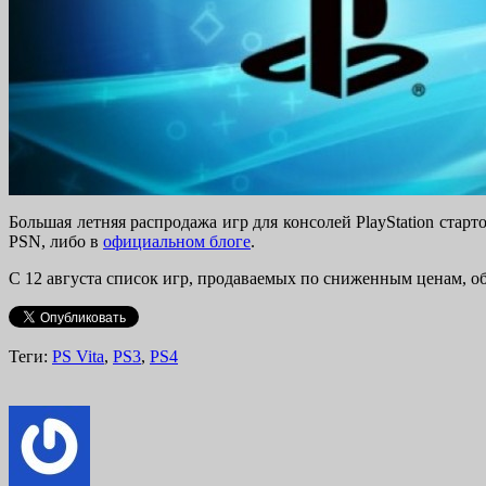
Большая летняя распродажа игр для консолей PlayStation ста
PSN, либо в
официальном блоге
.
С 12 августа список игр, продаваемых по сниженным ценам, об
Теги:
PS Vita
,
PS3
,
PS4