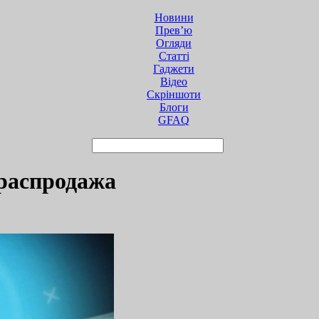
Новини
Прев’ю
Огляди
Статті
Гаджети
Відео
Cкріншоти
Блоги
GFAQ
 распродажа