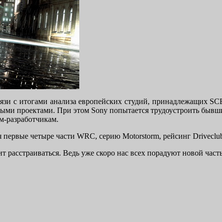
 связи с итогами анализа европейских студий, принадлежащих 
ми проектами. При этом Sony попытается трудоустроить бывших 
м-разработчикам.
емя первые четыре части WRC, серию Motorstorm, рейсинг Drivecl
оит расстраиваться. Ведь уже cкоро нас всех порадуют новой част