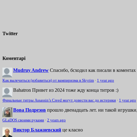
Twitter
Коментарі
Mudruy Andrew
Спасибо, бсходил как писали в коментах 
Как вылечиться (избавиться) от вампиризма в Skyrim
·
1 year ago
Bahatron
Привет из 2024 тоже жду конца титров :)
Финальные титры Assassin’s Creed могут довести вас до истерики
·
1 year ago
Вова Подрезов
прошло двенадцать лет. ни такой игрушки,
GLaDOS своими руками
·
2 years ago
Виктор Блажиевский
це класно