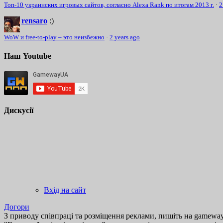
Топ-10 украинских игровых сайтов, согласно Alexa Rank по итогам 2013 г.
·
2
rensaro
:)
WoW и free-to-play – это неизбежно
·
2 years ago
Наш Youtube
Дискусії
Вхід на сайт
Догори
З приводу співпраці та розміщення реклами, пишіть на gamewayu