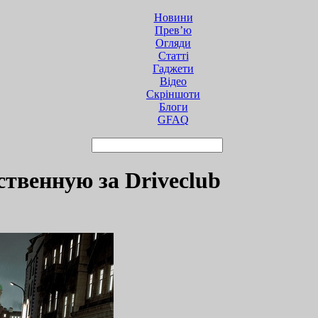
Новини
Прев’ю
Огляди
Статті
Гаджети
Відео
Cкріншоти
Блоги
GFAQ
ственную за Driveclub