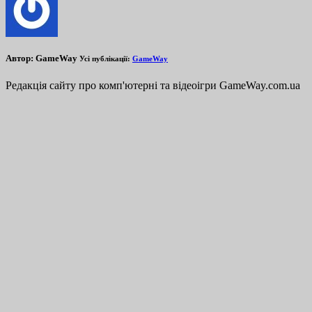
Автор:
GameWay
Усі публікації:
GameWay
Редакція сайту про комп'ютерні та відеоігри GameWay.com.ua