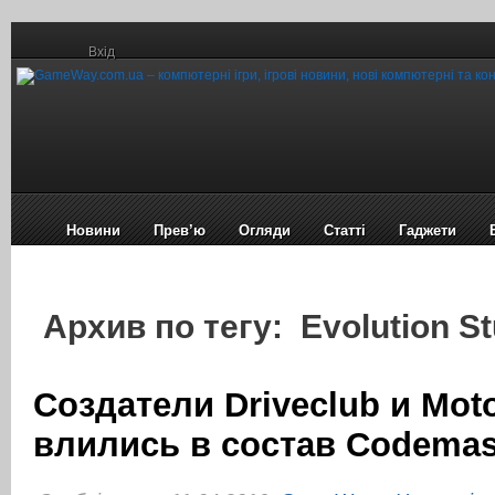
Вхід
Новини
Прев’ю
Огляди
Статті
Гаджети
Архив по тегу: Evolution S
Создатели Driveclub и Mot
влились в состав Codemas