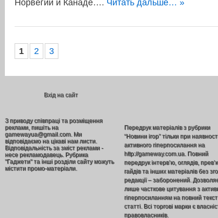
Норвегии и Канаде….
Читать дальше… »
1
2
3
Вхід на сайт
З приводу співпраці та розміщення
реклами, пишіть на
Передрук матеріалів з рубрики
gamewayua@gmail.com. Ми
“Новини ігор” тільки при наявност
відповідаємо на цікаві нам листи.
активного гіперпосилання на
Відповідальність за зміст реклами -
http://gameway.com.ua. Повний
несе рекламодавець. Рубрика
"Гаджети" та інші розділи сайту можуть
передрук інтерв’ю, оглядів, прев’
містити промо-матеріали.
гайдів та інших матеріалів без зг
редакції – заборонений. Дозволя
лише часткове цитування з акти
гіперпосиланням на повний текст
статті. Всі торгові марки є власніс
правовласників.