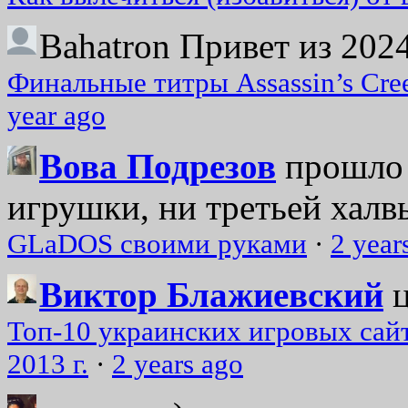
Bahatron
Привет из 2024
Финальные титры Assassin’s Cre
year ago
Вова Подрезов
прошло 
игрушки, ни третьей халвь
GLaDOS своими руками
·
2 year
Виктор Блажиевский
Топ-10 украинских игровых сайт
2013 г.
·
2 years ago