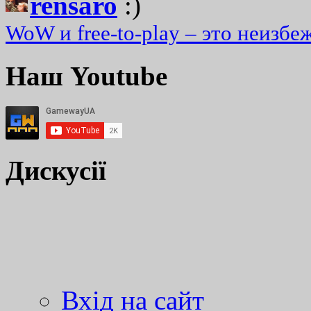
rensaro
:)
WoW и free-to-play – это неизбе
Наш Youtube
Дискусії
Вхід на сайт