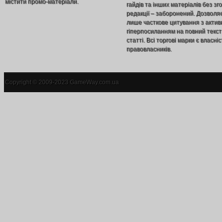
містити промо-матеріали.
гайдів та інших матеріалів без зг
редакції – заборонений. Дозволя
лише часткове цитування з акти
гіперпосиланням на повний текст
статті. Всі торгові марки є власніс
правовласників.
Copyright © 2009-2023 GameWay.com.ua