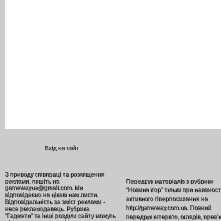
Вхід на сайт
З приводу співпраці та розміщення
реклами, пишіть на
Передрук матеріалів з рубрики
gamewayua@gmail.com. Ми
“Новини ігор” тільки при наявност
відповідаємо на цікаві нам листи.
активного гіперпосилання на
Відповідальність за зміст реклами -
http://gameway.com.ua. Повний
несе рекламодавець. Рубрика
"Гаджети" та інші розділи сайту можуть
передрук інтерв’ю, оглядів, прев’