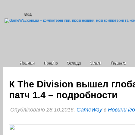
Вхід
Новини
Прев’ю
Огляди
Статті
Гаджети
К The Division вышел гло
патч 1.4 – подробности
Опубліковано 28.10.2016,
GameWay
в
Новини іг