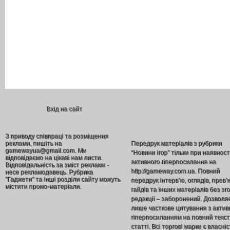
Вхід на сайт
З приводу співпраці та розміщення
реклами, пишіть на
Передрук матеріалів з рубрики
gamewayua@gmail.com. Ми
“Новини ігор” тільки при наявност
відповідаємо на цікаві нам листи.
активного гіперпосилання на
Відповідальність за зміст реклами -
http://gameway.com.ua. Повний
несе рекламодавець. Рубрика
"Гаджети" та інші розділи сайту можуть
передрук інтерв’ю, оглядів, прев’
містити промо-матеріали.
гайдів та інших матеріалів без зг
редакції – заборонений. Дозволя
лише часткове цитування з акти
гіперпосиланням на повний текст
статті. Всі торгові марки є власніс