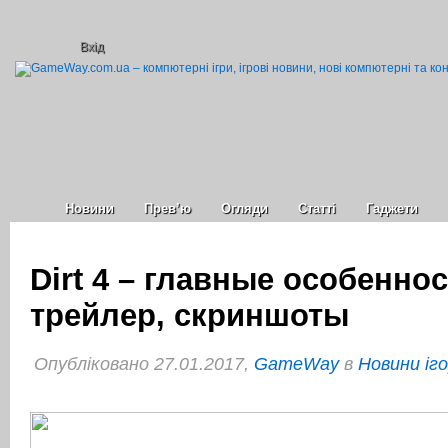
Вхід
Новини
Прев’ю
Огляди
Статті
Гаджети
Dirt 4 – главные особеннос
трейлер, скриншоты
Опубліковано 27.01.2017,
GameWay
в
Новини іг