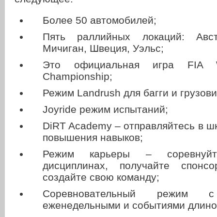
Более 50 автомобилей;
Пять раллийных локаций: Авст
Мичиган, Швеция, Уэльс;
Это официальная игра FIA Wo
Championship;
Режим Landrush для багги и грузови
Joyride режим испытаний;
DiRT Academy – отправляйтесь в ш
повышения навыков;
Режим карьеры – соревнуй
дисциплинах, получайте спонсо
создайте свою команду;
Соревновательный режим с
еженедельными и событиями длиной