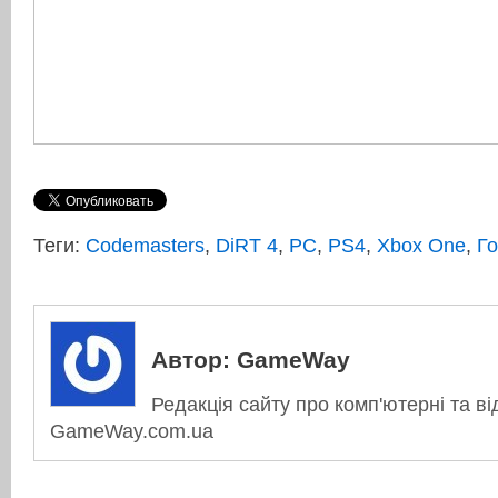
Теги:
Codemasters
,
DiRT 4
,
PC
,
PS4
,
Xbox One
,
Го
Автор:
GameWay
Редакція сайту про комп'ютерні та ві
GameWay.com.ua