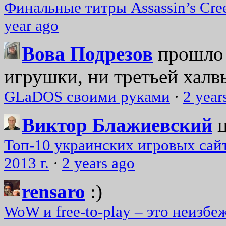
Финальные титры Assassin’s Cre
year ago
Вова Подрезов
прошло 
игрушки, ни третьей халвь
GLaDOS своими руками
·
2 year
Виктор Блажиевский
Топ-10 украинских игровых сайт
2013 г.
·
2 years ago
rensaro
:)
WoW и free-to-play – это неизбе