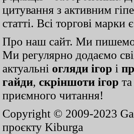
цитування з активним гіп
статті. Всі торгові марки 
Про наш сайт. Ми пишем
Ми регулярно додаємо св
актуальні
огляди ігор
і
пр
гайди
,
скріншоти ігор
т
приємного читання!
Copyright © 2009-2023 G
проєкту Kiburga