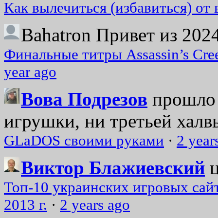
Как вылечиться (избавиться) от
Bahatron
Привет из 2024
Финальные титры Assassin’s Cre
year ago
Вова Подрезов
прошло 
игрушки, ни третьей халвь
GLaDOS своими руками
·
2 year
Виктор Блажиевский
Топ-10 украинских игровых сайт
2013 г.
·
2 years ago