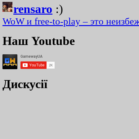
rensaro
:)
WoW и free-to-play – это неизбе
Наш Youtube
Дискусії