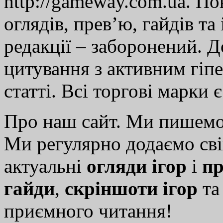
http://gameway.com.ua. По
оглядів, прев’ю, гайдів та
редакції – заборонений. 
цитування з активним гіп
статті. Всі торгові марки 
Про наш сайт. Ми пишем
Ми регулярно додаємо св
актуальні
огляди ігор
і
пр
гайди
,
скріншоти ігор
т
приємного читання!