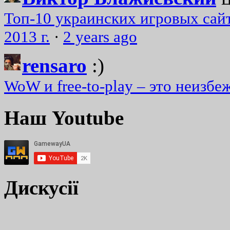
Топ-10 украинских игровых сайт
2013 г.
·
2 years ago
rensaro
:)
WoW и free-to-play – это неизбе
Наш Youtube
Дискусії