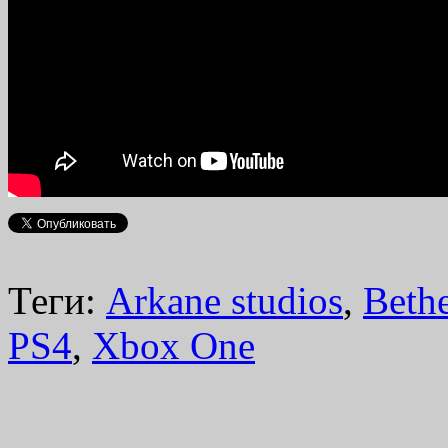
Теги:
Arkane studios
,
Beth
PS4
,
Xbox One