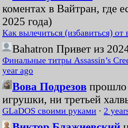
коментах в Вайтран, где е
2025 года)
Как вылечиться (избавиться) от
Bahatron
Привет из 2024
Финальные титры Assassin’s Cre
year ago
Вова Подрезов
прошло 
игрушки, ни третьей халвь
GLaDOS своими руками
·
2 year
Виктор Блажиевский