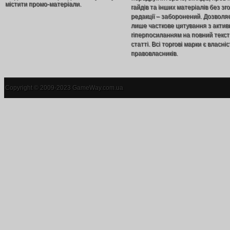
містити промо-матеріали.
гайдів та інших матеріалів без зг
редакції – заборонений. Дозволя
лише часткове цитування з акти
гіперпосиланням на повний текст
статті. Всі торгові марки є власніс
правовласників.
Copyright © 2009-2023 GameWay.com.ua