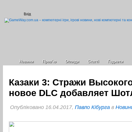
Вхід
Новини
Прев’ю
Огляди
Статті
Гаджети
Казаки 3: Стражи Высоког
новое DLС добавляет Шо
Опубліковано 16.04.2017,
Павло Кібурга
в
Новини