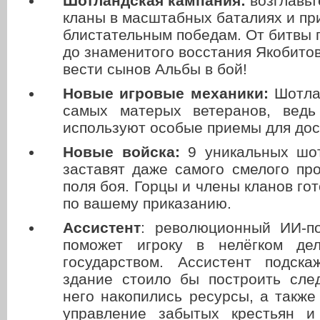
Шотландская кампания:
возглавьт
кланы в масштабных баталиях и при
блистательным победам. От битвы
до знаменитого восстания Якобитов
вести сынов Альбы в бой!
Новые игровые механики:
Шотла
самых матерых ветеранов, ведь
используют особые приемы для до
Новые войска:
9 уникальных шо
заставят даже самого смелого пр
поля боя. Горцы и члены кланов го
по вашему приказанию.
Ассистент
: революционный ИИ-п
поможет игроку в нелёгком де
государством. Ассистент подска
здание стоило бы построить сле
него накопились ресурсы, а также
управление забытых крестьян и