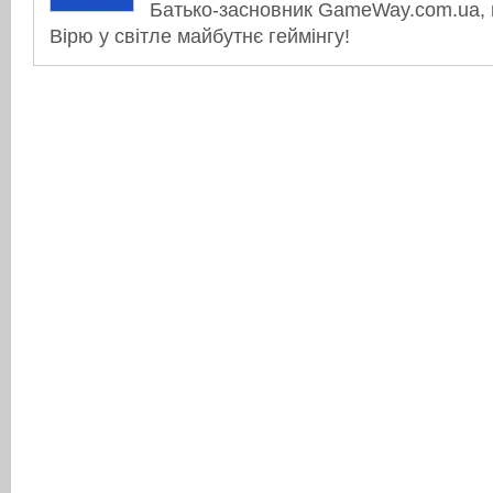
Батько-засновник GameWay.com.ua, в
Вірю у світле майбутнє геймінгу!