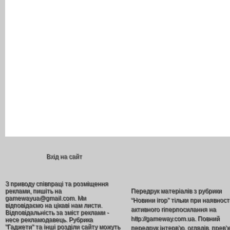
Вхід на сайт
З приводу співпраці та розміщення
реклами, пишіть на
Передрук матеріалів з рубрики
gamewayua@gmail.com. Ми
“Новини ігор” тільки при наявност
відповідаємо на цікаві нам листи.
активного гіперпосилання на
Відповідальність за зміст реклами -
http://gameway.com.ua. Повний
несе рекламодавець. Рубрика
"Гаджети" та інші розділи сайту можуть
передрук інтерв’ю, оглядів, прев’