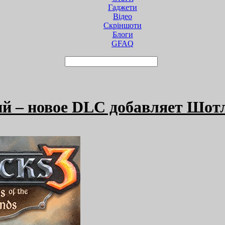
Гаджети
Відео
Cкріншоти
Блоги
GFAQ
ий – новое DLС добавляет Шо