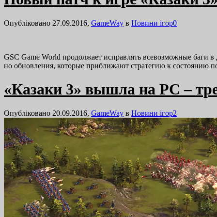
Опубліковано 27.09.2016,
GameWay
в
Новини ігор
0
GSC Game World продолжает исправлять всевозможные баги в д
но обновления, которые приближают стратегию к состоянию 
«Казаки 3» вышла на PC – тре
Опубліковано 20.09.2016,
GameWay
в
Новини ігор
2