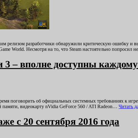
амим релизом разработчики обнаружили критическую ошибку и в
ame World. Несмотря на то, что Steam настоятельно попросил 
 3 – вполне доступны каждому
е время поговорить об официальных системных требованиях к иг
й памяти, видеокарту nVidia GeForce 560 / ATI Radeon…
Читать 
аже с 20 сентября 2016 года