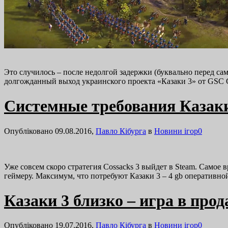
Это случилось – после недолгой задержки (буквально перед с
долгожданный выход украинского проекта «Казаки 3» от GSC G
Системные требования Казаки
Опубліковано 09.08.2016,
Павло Кібурга
в
Новини ігор
0
Уже совсем скоро стратегия Cossacks 3 выйдет в Steam. Само
геймеру. Максимум, что потребуют Казаки 3 – 4 gb оперативно
Казаки 3 близко – игра в прод
Опубліковано 19.07.2016,
Павло Кібурга
в
Новини ігор
0