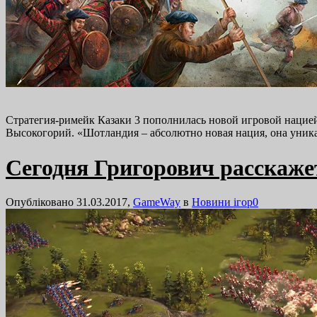
Стратегия-римейк Казаки 3 пополнилась новой игровой нацие
Высокогорий. «Шотландия – абсолютно новая нация, она уникал
Сегодня Григорович расскажет
Опубліковано 31.03.2017,
GameWay
в
Новини ігор
0