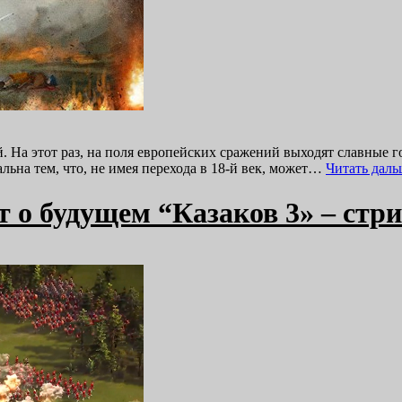
й. На этот раз, на поля европейских сражений выходят славн
ьна тем, что, не имея перехода в 18-й век, может…
Читать дал
 о будущем “Казаков 3» – стр