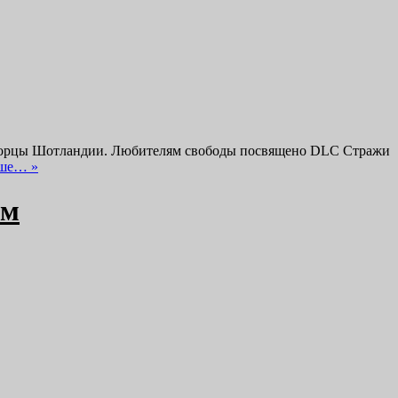
ые горцы Шотландии. Любителям свободы посвящено DLC Стражи
ьше… »
им