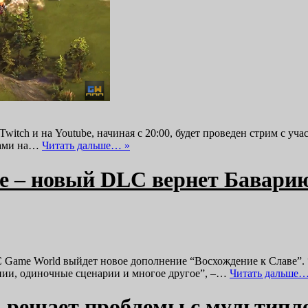
Twitch и на Youtube, начиная с 20:00, будет проведен стрим с 
анами на…
Читать дальше… »
ве – новый DLC вернет Бавари
SC Game World выйдет новое дополнение “Восхождение к Славе”
нии, одиночные сценарии и многое другое”, –…
Читать дальше…
» решает проблемы с мультипл