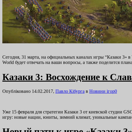
Сегодня, 31 марта, на официальных каналах игры “Казаки 3» в 
World будет отвечать на ваши вопросы, а также поделится пл
Казаки 3: Восхождение к Сла
Опубліковано 14.02.2017,
Павло Кібурга
в
Новини ігор
0
Уже 15 февраля для стратегии Казаки 3 от киевской студии G
игру: новые нации, юниты, зимний климат, уникальные кампа
Новый патч к игре «Казаки 3