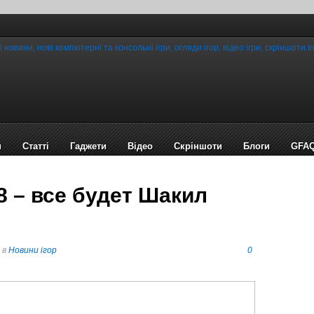
и
Статті
Гаджети
Відео
Cкріншоти
Блоги
GFA
 – все будет Шакил
в
Новини ігор
0