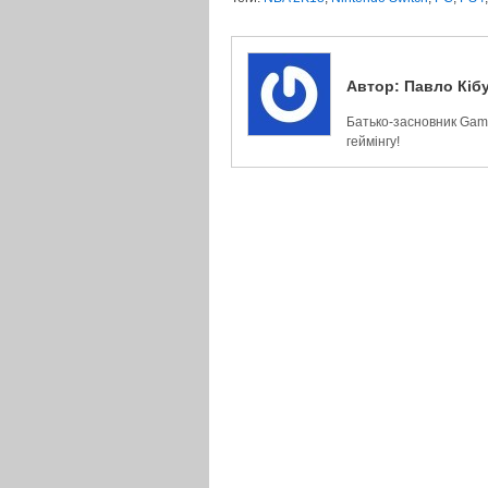
Автор:
Павло Кіб
Батько-засновник Game
геймінгу!