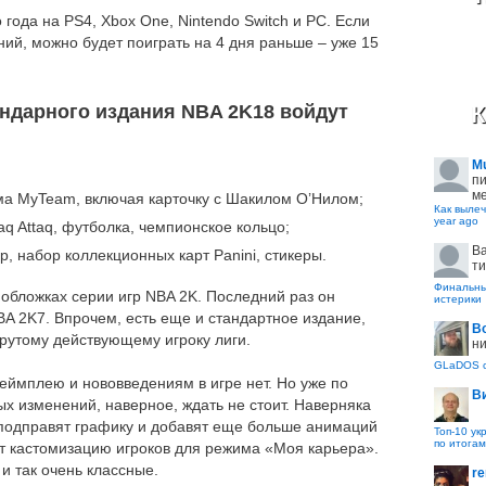
 года на PS4, Xbox One, Nintendo Switch и PC. Если
ний, можно будет поиграть на 4 дня раньше – уже 15
К
ендарного издания NBA 2K18 войдут
M
пи
ме
ма MyTeam, включая карточку с Шакилом О’Нилом;
Как вылеч
year ago
aq Attaq, футболка, чемпионское кольцо;
B
р, набор коллекционных карт Panini, стикеры.
ти
Финальные
 обложках серии игр NBA 2K. Последний раз он
истерики
BA 2K7. Впрочем, есть еще и стандартное издание,
В
крутому действующему игроку лиги.
ни
GLaDOS с
еймплею и нововведениям в игре нет. Но уже по
В
х изменений, наверное, ждать не стоит. Наверняка
 подправят графику и добавят еще больше анимаций
Топ-10 ук
по итогам
ат кастомизацию игроков для режима «Моя карьера».
и так очень классные.
re