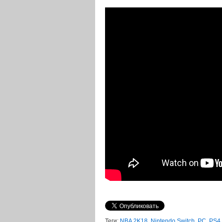
Теги:
NBA 2K18
,
Nintendo Switch
,
PC
,
PS4