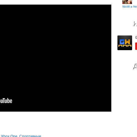
WoW и fre
Н
Д
,
Xbox One
,
Спортивные