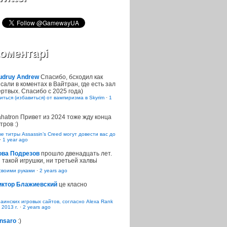
оментарі
udruy Andrew
Спасибо, бсходил как
сали в коментах в Вайтран, где есть зал
ртвых. Спасибо с 2025 года)
иться (избавиться) от вампиризма в Skyrim
·
1
ahatron
Привет из 2024 тоже жду конца
тров :)
 титры Assassin’s Creed могут довести вас до
·
1 year ago
ова Подрезов
прошло двенадцать лет.
 такой игрушки, ни третьей халвьі
воими руками
·
2 years ago
иктор Блажиевский
це класно
раинских игровых сайтов, согласно Alexa Rank
 2013 г.
·
2 years ago
nsaro
:)