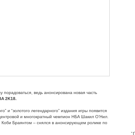
у порадоваться, ведь анонсирована новая часть
A 2K18.
ого” и “золотого легендарного” издания игры появится
центровой и многократный чемпион НБА Шакил О’Нил.
м Коби Браянтом – снялся в анонсирующем ролике по
T