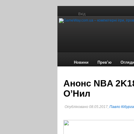
Вхід
Новини
Прев’ю
Огляд
Анонс NBA 2K18
О’Нил
Опубліковано 08.05.2017,
Павло Кібурга