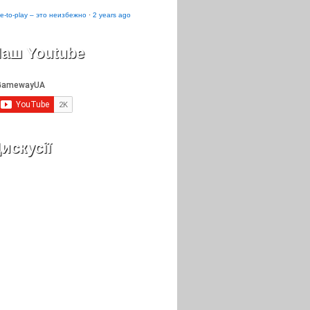
e-to-play – это неизбежно
·
2 years ago
аш Youtube
искусії