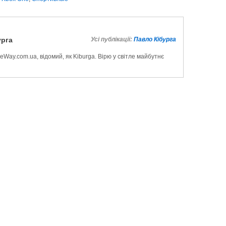
урга
Усі публікації:
Павло Кібурга
Way.com.ua, відомий, як Kiburga. Вірю у світле майбутнє