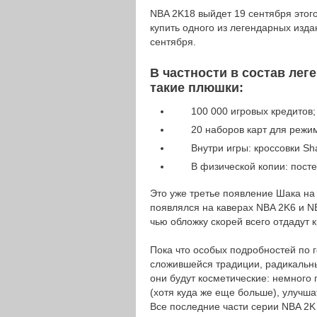
NBA 2K18 выйдет 19 сентября этого
купить одного из легендарных изда
сентября.
В частности в состав лег
такие плюшки:
100 000 игровых кредитов;
20 наборов карт для режи
Внутри игры: кроссовки Sh
В физической копии: посте
Это уже третье появление Шака на
появлялся на каверах NBA 2K6 и N
чью обложку скорей всего отдадут 
Пока что особых подробностей по г
сложившейся традиции, радикальны
они будут косметические: немного
(хотя куда же еще больше), улучш
Все последние части серии NBA 2K 