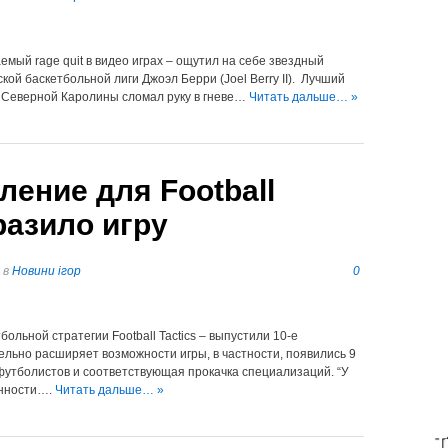
емый rage quit в видео играх – ощутил на себе звездный
й баскетбольной лиги Джоэл Берри (Joel Berry II). Лучший
 Северной Каролины сломал руку в гневе…
Читать дальше… »
ение для Football
разило игру
в
Новини ігор
0
ольной стратегии Football Tactics – выпустили 10-е
ельно расширяет возможности игры, в частности, появились 9
футболистов и соответствующая прокачка специализаций. “У
енности….
Читать дальше… »
T