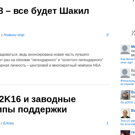
 – все будет Шакил
К
в
Новини ігор
0
M
пи
адоваться, ведь анонсирована новая часть лучшего
ме
Как вылеч
т раз на обложке “легендарного” и “золотого легендарного”
year ago
арная личность – центровой и многократный чемпион НБА
B
ти
Финальные
истерики
В
 2K16 и заводные
ни
GLaDOS с
уппы поддержки
В
Топ-10 ук
в
Блоги
1
по итогам
re