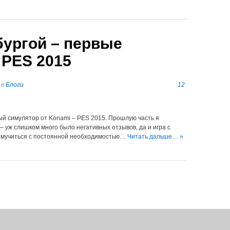
бургой – первые
 PES 2015
в
Блоги
12
й симулятор от Konami – PES 2015. Прошлую часть я
– уж слишком много было негативных отзывов, да и игра с
 мучиться с постоянной необходимостью…
Читать дальше… »