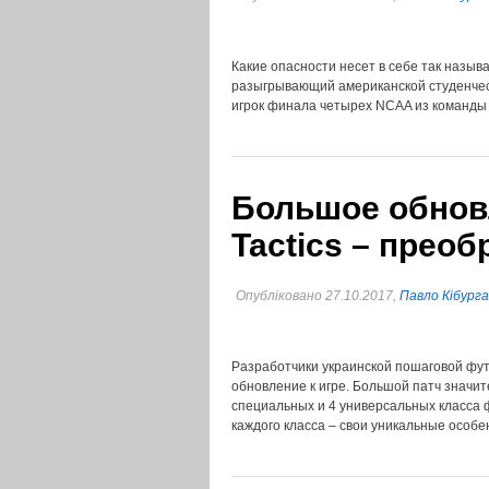
Какие опасности несет в себе так называ
разыгрывающий американской студенческо
игрок финала четырех NCAA из команды
Большое обновл
Tactics – преоб
Опубліковано 27.10.2017,
Павло Кібурга
Разработчики украинской пошаговой футб
обновление к игре. Большой патч значит
специальных и 4 универсальных класса 
каждого класса – свои уникальные особ