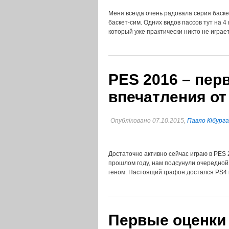
Меня всегда очень радовала серия баск
баскет-сим. Одних видов пассов тут на 
который уже практически никто не игра
PES 2016 – пер
впечатления от
Опубліковано 07.10.2015,
Павло Кібурга
Достаточно активно сейчас играю в PES 2
прошлом году, нам подсунули очередной 
геном. Настоящий графон достался PS4
Первые оценки 