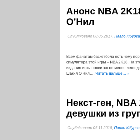
Анонс NBA 2K18
О’Нил
Опубліковано 08.05.2017,
Павло Кібурга
Всем фанатам баскетбола есть чему пор
симулятора этой игры – NBA 2K18. На это
издания игры появится не менее легенд
Шакил О’Нил….
Читать дальше… »
Некст-ген, NBA
девушки из гр
Опубліковано 06.11.2015,
Павло Кібурга