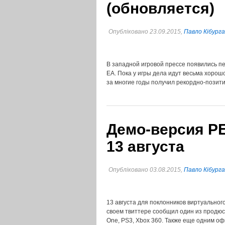
(обновляется)
Опубліковано 23.09.2015,
Павло Кібурга
В западной игровой прессе появились п
EA. Пока у игры дела идут весьма хорошо
за многие годы получил рекордно-позит
Демо-версия PE
13 августа
Опубліковано 03.08.2015,
Павло Кібурга
13 августа для поклонников виртуальног
своем твиттере сообщил один из продюс
One, PS3, Xbox 360. Также еще одним 