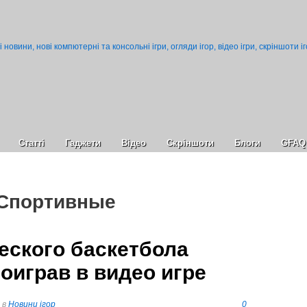
Статті
Гаджети
Відео
Cкріншоти
Блоги
GFAQ
 Спортивные
еского баскетбола
роиграв в видео игре
в
Новини ігор
0