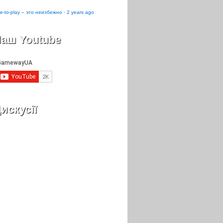
e-to-play – это неизбежно
·
2 years ago
аш Youtube
искусії