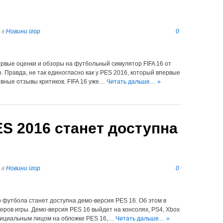
в
Новини ігор
0
ервые оценки и обзоры на футбольный симулятор FIFA 16 от
. Правда, не так единогласно как у PES 2016, который впервые
ивные отзывы критиков. FIFA 16 уже…
Читать дальше… »
S 2016 станет доступна
в
Новини ігор
0
о футбола станет доступна демо-версия PES 16. Об этом в
еров игры. Демо-версия PES 16 выйдет на консолях, PS4, Xbox
официальным лицом на обложке PES 16,…
Читать дальше… »