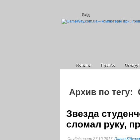
Вхід
Новини
Прев’ю
Огляди
Архив по тегу:
Звезда студенч
сломал руку, п
Опубліковано 27.10.2017,
Павло Кібурга