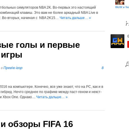
WoW и fre
етбольных симуляторов NBA 2K. Во-первых это настоящий
4 комбинаций клавиш. Это вам не более аркадный NBA Live в
ет. Во-вторых, начиная с NBA 2K15…
Читать дальше… »
Н
вые голы и первые
 игры
Д
в
Прев'ю ігор
8
016 на компьютере. Конечно, все уже знают, что на PC, как и в
гибрид. Нечто среднее по графике между паст-геном и некст-
 и Xbox One. Однако…
Читать дальше… »
и обзоры FIFA 16