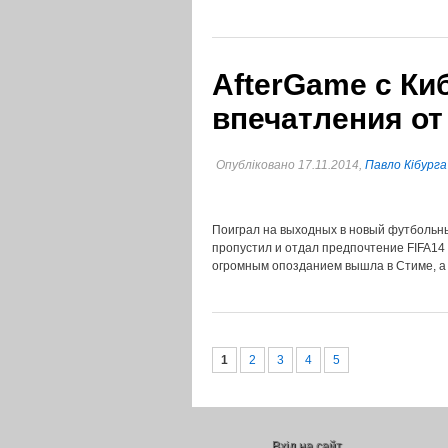
AfterGame c Ки
впечатления от
Опубліковано 17.11.2014,
Павло Кібурга
Поиграл на выходных в новый футбольны
пропустил и отдал предпочтение FIFA14 
огромным опозданием вышла в Стиме, а
1
2
3
4
5
Вхід на сайт