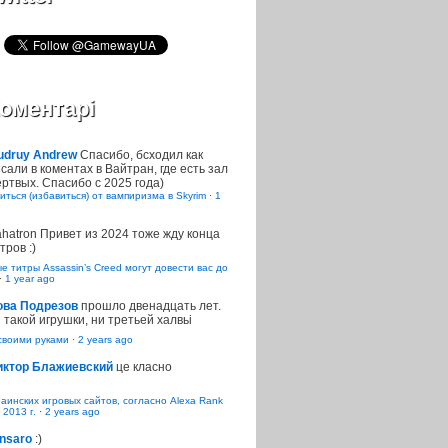
оментарі
udruy Andrew
Спасибо, бсходил как
сали в коментах в Вайтран, где есть зал
ртвых. Спасибо с 2025 года)
иться (избавиться) от вампиризма в Skyrim
·
1
ahatron
Привет из 2024 тоже жду конца
тров :)
 титры Assassin’s Creed могут довести вас до
·
1 year ago
ова Подрезов
прошло двенадцать лет.
 такой игрушки, ни третьей халвьі
воими руками
·
2 years ago
иктор Блажиевский
це класно
раинских игровых сайтов, согласно Alexa Rank
 2013 г.
·
2 years ago
nsaro
:)