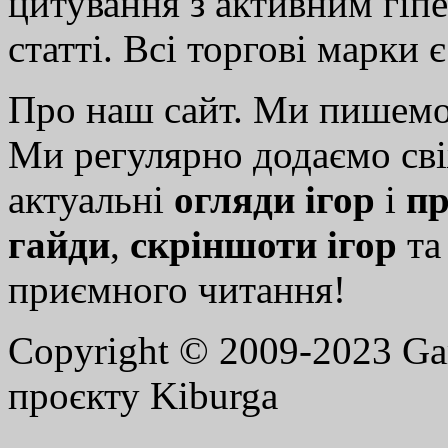
цитування з активним гіп
статті. Всі торгові марки 
Про наш сайт. Ми пишем
Ми регулярно додаємо св
актуальні
огляди ігор
і
пр
гайди
,
скріншоти ігор
т
приємного читання!
Copyright © 2009-2023 G
проєкту Kiburga