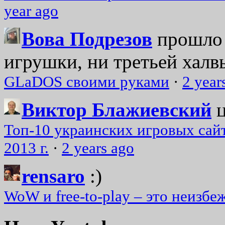
year ago
Вова Подрезов
прошло 
игрушки, ни третьей халвь
GLaDOS своими руками
·
2 year
Виктор Блажиевский
Топ-10 украинских игровых сайт
2013 г.
·
2 years ago
rensaro
:)
WoW и free-to-play – это неизбе