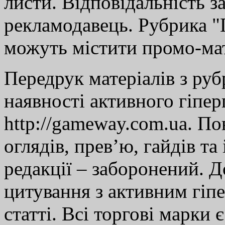
листи. Відповідальність за
рекламодавець. Рубрика "Г
можуть містити промо-мат
Передрук матеріалів з руб
наявності активного гіпе
http://gameway.com.ua. По
оглядів, прев’ю, гайдів та
редакції – заборонений. 
цитування з активним гіп
статті. Всі торгові марки 