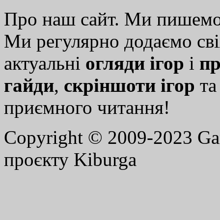
Про наш сайт. Ми пишем
Ми регулярно додаємо св
актуальні
огляди ігор
і
пр
гайди
,
скріншоти ігор
т
приємного читання!
Copyright © 2009-2023 G
проєкту Kiburga