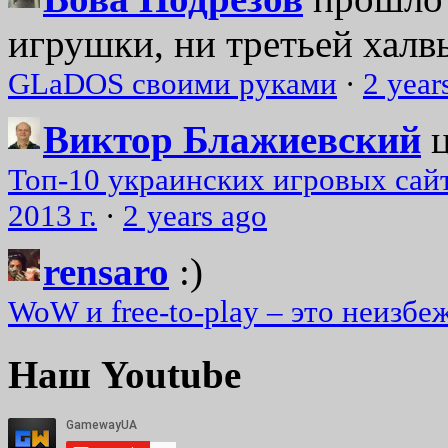
игрушки, ни третьей халвь
GLaDOS своими руками
·
2 year
Виктор Блажиевский
Топ-10 украинских игровых сайт
2013 г.
·
2 years ago
rensaro
:)
WoW и free-to-play – это неизбе
Наш Youtube