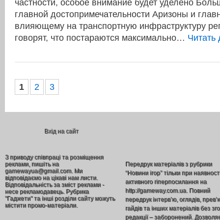
частности, особое внимание будет уделено Боль
главной достопримечательности Аризоны и глав
влияющему на транспортную инфраструктуру рег
говорят, что постараются максимально…
Читать
1
2
3
Вхід на сайт
З приводу співпраці та розміщення
реклами, пишіть на
Передрук матеріалів з рубрики
gamewayua@gmail.com. Ми
“Новини ігор” тільки при наявност
відповідаємо на цікаві нам листи.
активного гіперпосилання на
Відповідальність за зміст реклами -
http://gameway.com.ua. Повний
несе рекламодавець. Рубрика
"Гаджети" та інші розділи сайту можуть
передрук інтерв’ю, оглядів, прев’
містити промо-матеріали.
гайдів та інших матеріалів без зг
редакції – заборонений. Дозволя