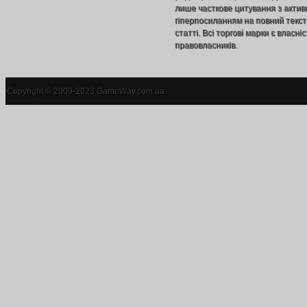
лише часткове цитування з акти
гіперпосиланням на повний текст
статті. Всі торгові марки є власніс
правовласників.
Copyright © 2009-2023 GameWay.com.ua