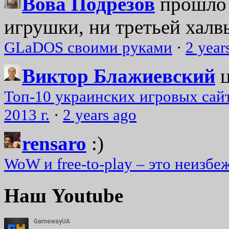
Вова Подрезов
прошло 
игрушки, ни третьей халвь
GLaDOS своими руками
·
2 year
Виктор Блажиевский
Топ-10 украинских игровых сайт
2013 г.
·
2 years ago
rensaro
:)
WoW и free-to-play – это неизбе
Наш Youtube