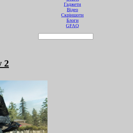
Гаджети
Відео
Cкріншоти
Блоги
GFAQ
 2