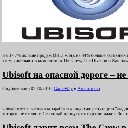
На 37.7% больше продаж ($313 млн), на 44% больше активных и
этом, сообщают в компании, в The Crew, The Division и Rainbo
Ubisoft на опасной дороге – 
Опубліковано 05.10.2016,
GameWay
в
Аналітика
5
Ubisoft имеет все шансы заработать такую же репутацию “жадн
которые не входят в Сезонный пропуск их игр или даже в Зол
Ubisoft дарит всем The Crew в