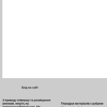
Вхід на сайт
З приводу співпраці та розміщення
реклами, пишіть на
Передрук матеріалів з рубрики
gamewayua@gmail.com. Ми