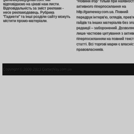
“Новини ігор” тільки при наявност
відповідаємо на цікаві нам листи.
активного гіперпосилання на
Відповідальність за зміст реклами -
http://gameway.com.ua. Повний
несе рекламодавець. Рубрика
"Гаджети" та інші розділи сайту можуть
передрук інтерв’ю, оглядів, прев’
містити промо-матеріали.
гайдів та інших матеріалів без зг
редакції – заборонений. Дозволя
лише часткове цитування з акти
гіперпосиланням на повний текст
статті. Всі торгові марки є власніс
правовласників.
Copyright © 2009-2023 GameWay.com.ua