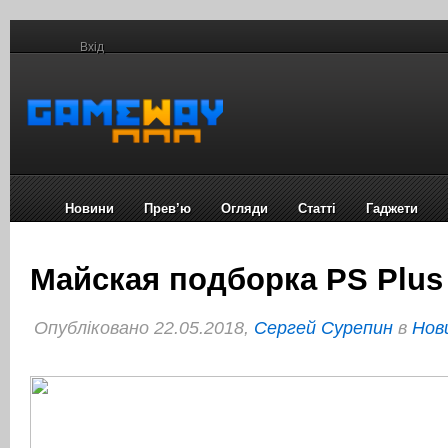
Вхід
Новини
Прев’ю
Огляди
Статті
Гаджети
Майская подборка PS Plus
Опубліковано 22.05.2018,
Сергей Сурепин
в
Нов