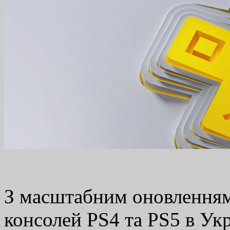
З масштабним оновленням 
консолей PS4 та PS5 в Укр