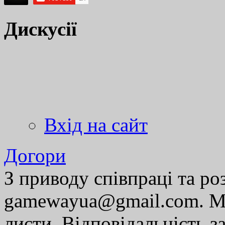
Дискусії
Вхід на сайт
Догори
З приводу співпраці та р
gamewayua@gmail.com. Ми
листи. Відповідальність за