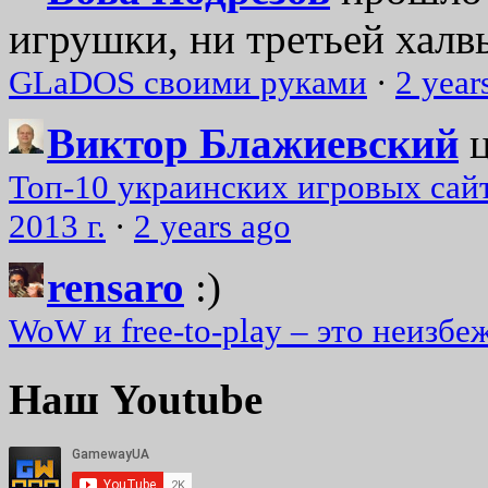
игрушки, ни третьей халвь
GLaDOS своими руками
·
2 year
Виктор Блажиевский
Топ-10 украинских игровых сайт
2013 г.
·
2 years ago
rensaro
:)
WoW и free-to-play – это неизбе
Наш Youtube