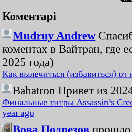
Коментарі
Mudruy Andrew
Спасиб
коментах в Вайтран, где е
2025 года)
Как вылечиться (избавиться) от
Bahatron
Привет из 2024
Финальные титры Assassin’s Cre
year ago
Вова Подрезов
прошло 