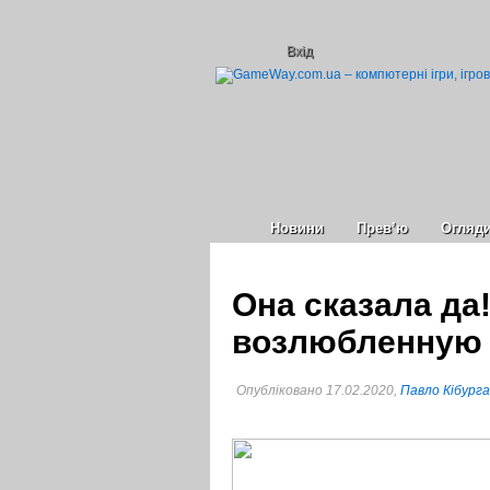
Вхід
Новини
Прев’ю
Огляд
Она сказала да
возлюбленную з
Опубліковано 17.02.2020,
Павло Кібурга