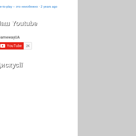
e-to-play – это неизбежно
·
2 years ago
аш Youtube
искусії