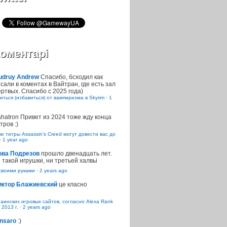
оментарі
udruy Andrew
Спасибо, бсходил как
сали в коментах в Вайтран, где есть зал
ртвых. Спасибо с 2025 года)
иться (избавиться) от вампиризма в Skyrim
·
1
ahatron
Привет из 2024 тоже жду конца
тров :)
 титры Assassin’s Creed могут довести вас до
·
1 year ago
ова Подрезов
прошло двенадцать лет.
 такой игрушки, ни третьей халвьі
воими руками
·
2 years ago
иктор Блажиевский
це класно
раинских игровых сайтов, согласно Alexa Rank
 2013 г.
·
2 years ago
nsaro
:)