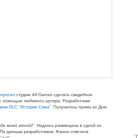
опросил
студию 4A Games сделать свадебное
с помощью любимого шутера. Разработчики
овом DLC “История Сэма”
. Получилось прямо ко Дню
удь моей женой!”.
Надпись размещена в одной из
 По данным разработчиков, Фанни ответила
T
“да!”.