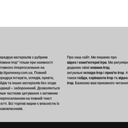
ередрук матеріалів з рубрики
Про наш сайт. Ми пишемо про
Новини ігор” тільки при наявності
відео
і
комп’ютерні ігри
. Ми регуляр
ктивного гіперпосилання на
додаємо свіжі
новини ігор
,
ttp://gameway.com.ua. Повний
актуальні
огляди ігор
і
прев’ю ігор
. А
ередрук інтерв’ю, оглядів, прев’ю,
також
гайди
,
скріншоти ігор
та
відео
айдів та інших матеріалів без згоди
ігор
. Бажаємо вам приємного читання
едакції – заборонений. Дозволяється
ише часткове цитування з активним
іперпосиланням на повний текст
атті. Всі торгові марки є власністю їх
равовласників.