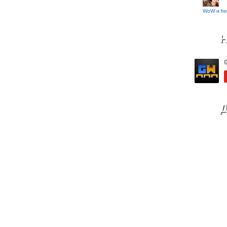
WoW и fre
Н
Д