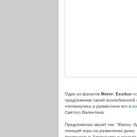
Один из фанатов
Metro: Exodus
п
предложение своей возлюбленной 
откликнулись и разместили его
в н
Святого Валентина.
Предложение звучит так:
“Фанни, б
локаций игры на развалинах дома.
взаимностью Александру и сказала 