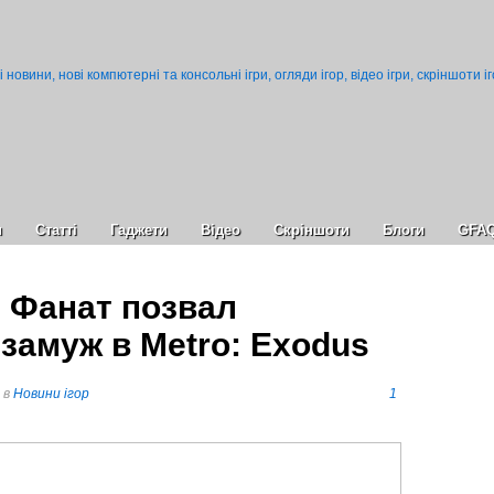
и
Статті
Гаджети
Відео
Cкріншоти
Блоги
GFA
! Фанат позвал
амуж в Metro: Exodus
в
Новини ігор
1