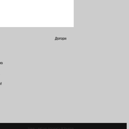
Догори
но
!
Ідея і автор проєкту Kiburga