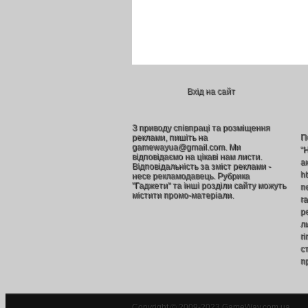
Вхід на сайт
З приводу співпраці та розміщення
реклами, пишіть на
П
gamewayua@gmail.com. Ми
“
відповідаємо на цікаві нам листи.
а
Відповідальність за зміст реклами -
h
несе рекламодавець. Рубрика
"Гаджети" та інші розділи сайту можуть
п
містити промо-матеріали.
г
р
л
г
ст
п
Copyright © 2009-2023 GameWay.com.ua