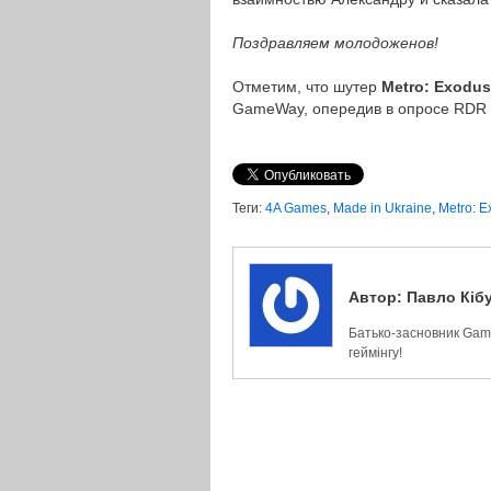
Поздравляем молодоженов!
Отметим, что шутер
Metro: Exodu
GameWay, опередив в опросе RDR 
Теги:
4A Games
,
Made in Ukraine
,
Metro: E
Автор:
Павло Кіб
Батько-засновник Game
геймінгу!