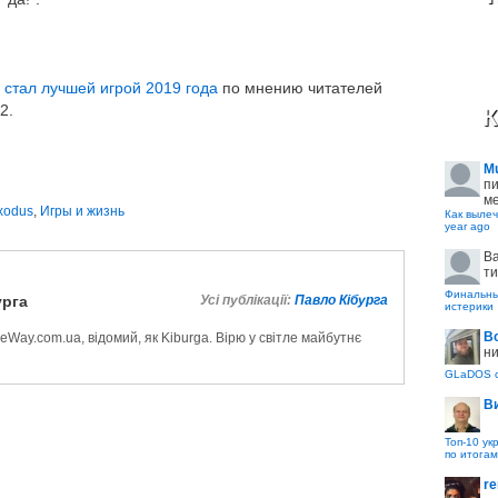
s
стал лучшей игрой 2019 года
по мнению читателей
2.
К
M
пи
ме
xodus
,
Игры и жизнь
Как вылеч
year ago
B
ти
Финальные
урга
Усі публікації:
Павло Кібурга
истерики
В
Way.com.ua, відомий, як Kiburga. Вірю у світле майбутнє
ни
GLaDOS с
В
Топ-10 ук
по итогам
re