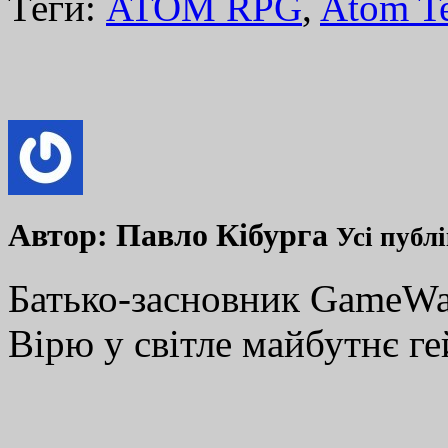
Теги:
ATOM RPG
,
Atom T
Автор:
Павло Кібурга
Усі публ
Батько-засновник GameWay
Вірю у світле майбутнє ге