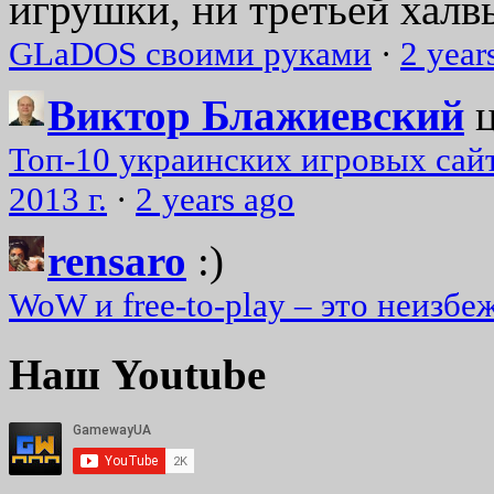
игрушки, ни третьей халвь
GLaDOS своими руками
·
2 year
Виктор Блажиевский
Топ-10 украинских игровых сайт
2013 г.
·
2 years ago
rensaro
:)
WoW и free-to-play – это неизбе
Наш Youtube