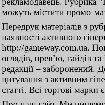
рекламодавець. Рубрика "Г
можуть містити промо-мат
Передрук матеріалів з руб
наявності активного гіпе
http://gameway.com.ua. По
оглядів, прев’ю, гайдів та
редакції – заборонений. 
цитування з активним гіп
статті. Всі торгові марки 
Про наш сайт. Ми пишем