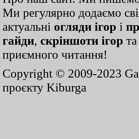
Ми регулярно додаємо св
актуальні
огляди ігор
і
пр
гайди
,
скріншоти ігор
т
приємного читання!
Copyright © 2009-2023 G
проєкту Kiburga