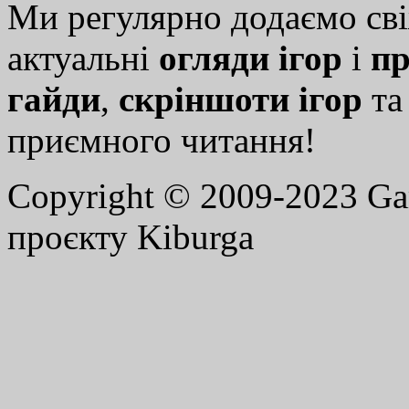
Ми регулярно додаємо св
актуальні
огляди ігор
і
пр
гайди
,
скріншоти ігор
т
приємного читання!
Copyright © 2009-2023 G
проєкту Kiburga