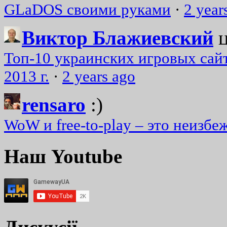
GLaDOS своими руками
·
2 year
Виктор Блажиевский
Топ-10 украинских игровых сайт
2013 г.
·
2 years ago
rensaro
:)
WoW и free-to-play – это неизбе
Наш Youtube