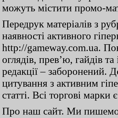
можуть містити промо-мат
Передрук матеріалів з руб
наявності активного гіпе
http://gameway.com.ua. По
оглядів, прев’ю, гайдів та
редакції – заборонений. 
цитування з активним гіп
статті. Всі торгові марки 
Про наш сайт. Ми пишем