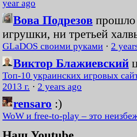
year ago
Вова Подрезов
прошло 
игрушки, ни третьей халвь
GLaDOS своими руками
·
2 year
Виктор Блажиевский
Топ-10 украинских игровых сайт
2013 г.
·
2 years ago
rensaro
:)
WoW и free-to-play – это неизбе
Наш Youtube