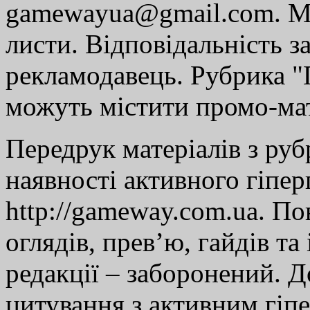
gamewayua@gmail.com. Ми
листи. Відповідальність за
рекламодавець. Рубрика "Г
можуть містити промо-мат
Передрук матеріалів з руб
наявності активного гіпе
http://gameway.com.ua. По
оглядів, прев’ю, гайдів та
редакції – заборонений. 
цитування з активним гіп