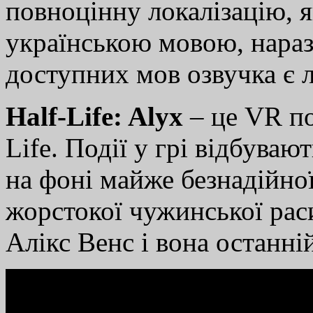
повноцінну локалізацію, я
українською мовою, наразі
доступних мов озвучка є 
Half-Life: Alyx
– це VR по
Life. Події у грі відбувают
на фоні майже безнадійно
жорстокої чужинської раси
Алікс Венс і вона останн