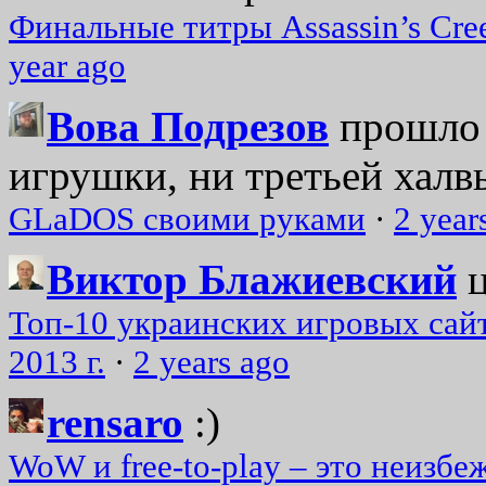
Финальные титры Assassin’s Cre
year ago
Вова Подрезов
прошло 
игрушки, ни третьей халвь
GLaDOS своими руками
·
2 year
Виктор Блажиевский
Топ-10 украинских игровых сайт
2013 г.
·
2 years ago
rensaro
:)
WoW и free-to-play – это неизбе