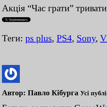
Акція “Час грати” тривати
Теги:
ps plus
,
PS4
,
Sony
,
V
Автор:
Павло Кібурга
Усі публ