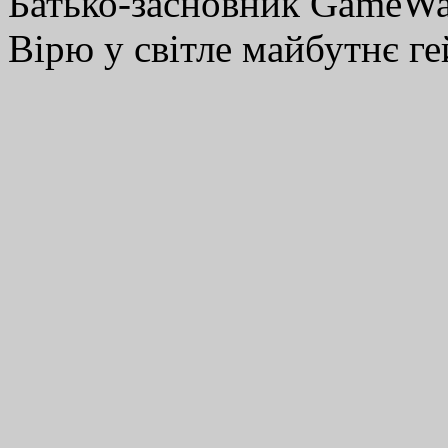
Батько-засновник GameWay
Вірю у світле майбутнє ге