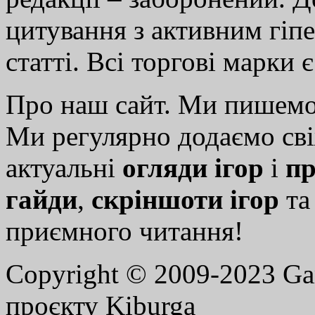
цитування з активним гіп
статті. Всі торгові марки 
Про наш сайт. Ми пишем
Ми регулярно додаємо св
актуальні
огляди ігор
і
пр
гайди
,
скріншоти ігор
т
приємного читання!
Copyright © 2009-2023 G
проєкту Kiburga