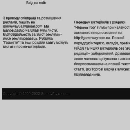
Вхід на сайт
З приводу співпраці та розміщення
реклами, пишіть на
Передрук матеріалів з рубрики
gamewayua@gmail.com. Ми
“Новини ігор” тільки при наявност
відповідаємо на цікаві нам листи.
активного гіперпосилання на
Відповідальність за зміст реклами -
http://gameway.com.ua. Повний
несе рекламодавець. Рубрика
"Гаджети" та інші розділи сайту можуть
передрук інтерв’ю, оглядів, прев’
містити промо-матеріали.
гайдів та інших матеріалів без зг
редакції – заборонений. Дозволя
лише часткове цитування з акти
гіперпосиланням на повний текст
статті. Всі торгові марки є власніс
правовласників.
Copyright © 2009-2023 GameWay.com.ua