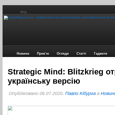
Вхід
Новини
Прев’ю
Огляди
Статті
Гаджети
Strategic Mind: Blitzkrieg 
українську версію
Опубліковано 06.07.2020,
Павло Кібурга
в
Новини