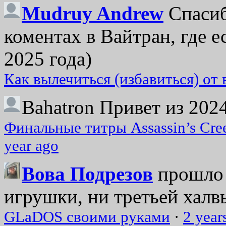
Mudruy Andrew
Спасиб
коментах в Вайтран, где е
2025 года)
Как вылечиться (избавиться) от
Bahatron
Привет из 2024
Финальные титры Assassin’s Cre
year ago
Вова Подрезов
прошло 
игрушки, ни третьей халвь
GLaDOS своими руками
·
2 year