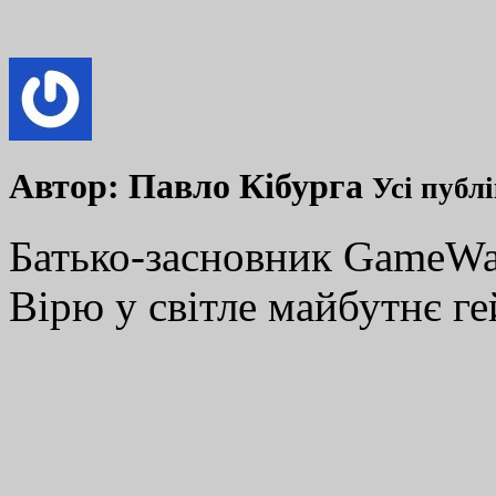
Автор:
Павло Кібурга
Усі публ
Батько-засновник GameWay
Вірю у світле майбутнє ге