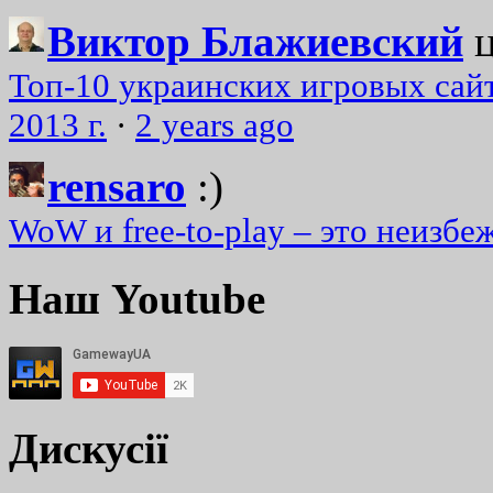
Виктор Блажиевский
Топ-10 украинских игровых сайт
2013 г.
·
2 years ago
rensaro
:)
WoW и free-to-play – это неизбе
Наш Youtube
Дискусії