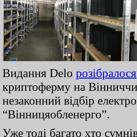
Видання Delo
розібралося
криптоферму на Вінниччин
незаконний відбір електро
“Вінницяобленерго”.
Уже тоді багато хто сумні