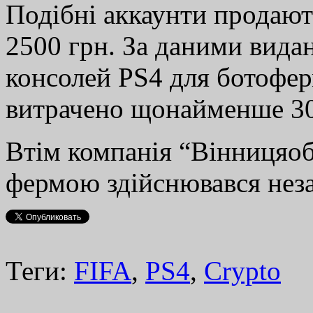
Подібні аккаунти продають
2500 грн. За даними вида
консолей PS4 для ботофер
витрачено щонайменше 30
Втім компанія “Вінницяоб
фермою здійснювався неза
Теги:
FIFA
,
PS4
,
Сrypto