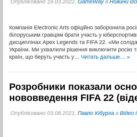
Опубліковано 19.03.2022,
GameWay
в
Новини іг
Компанія Electronic Arts офіційно заборонила рос
білоруським гравцям брати участь у кіберспортив
дисциплінах Apex Legends та FIFA 22. «Ми солід
України. Ми ухвалили рішення виключити росію та
країн, що беруть участь у…
Читать дальше… »
Розробники показали осно
нововведення FIFA 22 (від
Опубліковано 03.08.2021,
Павло Кібурга
в
Відео 