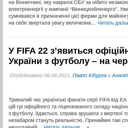
на Вінниччині, яку накрила СБУ за нібито незакон
електроенергії у компанії “Вінницяобленерго”. Уже
сумнівався в призначенні цієї ферми для майнін
на себе звертала увагу величезна…
Читать дал
У FIFA 22 з’явиться офіцій
України з футболу – на чер
Опубліковано 06.06.2021,
Павло Кібурга
в
Аналі
Тривалий час українські фанати серії FIFA від EA
цій грі офіційного та ліцензованого складу націон
з футболу. Здається, справа зрушила з мертвої точ
незабаром стануть реальністю. Принаймні такі с
нещодавній…
Читать дальше… »