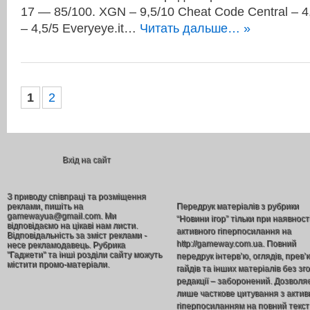
17 — 85/100. XGN – 9,5/10 Cheat Code Central – 4
– 4,5/5 Everyeye.it…
Читать дальше… »
1
2
Вхід на сайт
З приводу співпраці та розміщення
реклами, пишіть на
Передрук матеріалів з рубрики
gamewayua@gmail.com. Ми
“Новини ігор” тільки при наявност
відповідаємо на цікаві нам листи.
активного гіперпосилання на
Відповідальність за зміст реклами -
http://gameway.com.ua. Повний
несе рекламодавець. Рубрика
"Гаджети" та інші розділи сайту можуть
передрук інтерв’ю, оглядів, прев’
містити промо-матеріали.
гайдів та інших матеріалів без зг
редакції – заборонений. Дозволя
лише часткове цитування з акти
гіперпосиланням на повний текст