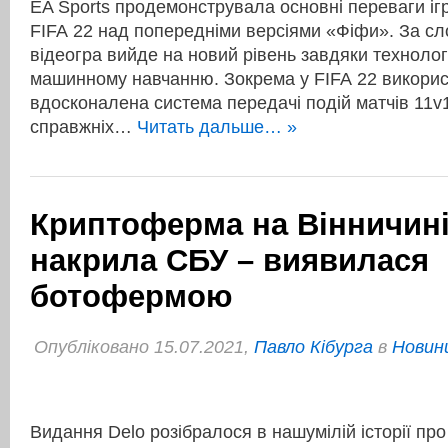
EA Sports продемонструвала основні переваги іг
FIFA 22 над попередніми версіями «Фіфи». За сл
відеогра вийде на новий рівень завдяки технологі
машинному навчанню. Зокрема у FIFA 22 викорис
вдосконалена система передачі подій матчів 11v
справжніх…
Читать дальше… »
Криптоферма на Вінничині
накрила СБУ – виявилася
ботофермою
Опубліковано 15.07.2021,
Павло Кібурга
в
Новини
Видання Delo розібралося в нашумілій історії пр