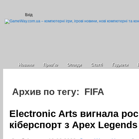
Вхід
Новини
Прев’ю
Огляди
Статті
Гаджети
Архив по тегу: FIFA
Electronic Arts вигнала ро
кіберспорт з Apex Legends 