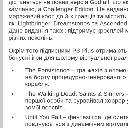
дістанеться не повна версія Godfall, що 
кампанію, а Challenger Edition. Це видан
мережевий кооп до 3-х гравців та містить 
як: Lightbringer, Dreamstones та Ascended 
Дане видання також підтримує кросплей 
різних поколінь.
Окрім того підписники PS Plus отримають
бонусні ігри для шолому віртуальної реал
The Persistence – гра жахів з елем
на борту процедурно-генерованого 
корабля.
The Walking Dead: Saints & Sinners 
першої особи та сурвайвал хоррор
зомбі всесвіті.
Until You Fall – фентезі гра, де син
поєднуюється з динамічним віртуа