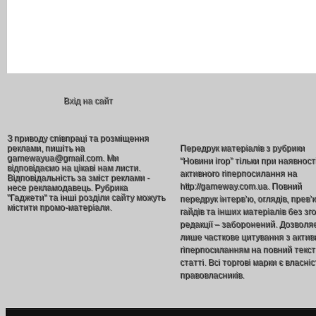
Вхід на сайт
З приводу співпраці та розміщення
реклами, пишіть на
Передрук матеріалів з рубрики
gamewayua@gmail.com. Ми
“Новини ігор” тільки при наявност
відповідаємо на цікаві нам листи.
активного гіперпосилання на
Відповідальність за зміст реклами -
http://gameway.com.ua. Повний
несе рекламодавець. Рубрика
"Гаджети" та інші розділи сайту можуть
передрук інтерв’ю, оглядів, прев’
містити промо-матеріали.
гайдів та інших матеріалів без зг
редакції – заборонений. Дозволя
лише часткове цитування з акти
гіперпосиланням на повний текст
статті. Всі торгові марки є власніс
правовласників.