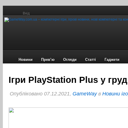
Вхід
Новини
Прев’ю
Огляди
Статті
Гаджети
Ігри PlayStation Plus у груд
Опубліковано 07.12.2021,
GameWay
в
Новини іг