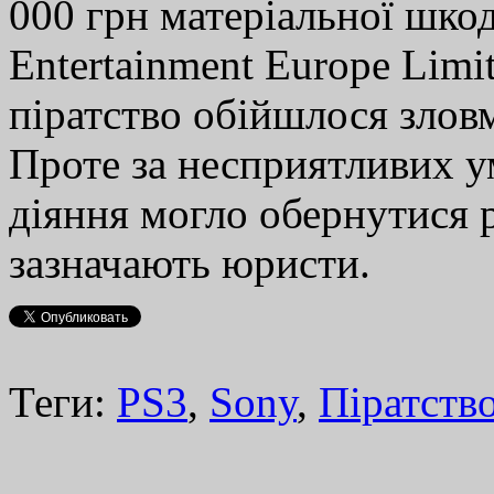
000 грн матеріальної шкод
Entertainment Europe Lim
піратство обійшлося злов
Проте за несприятливих у
діяння могло обернутися 
зазначають юристи.
Теги:
PS3
,
Sony
,
Піратств