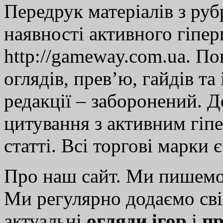
Передрук матеріалів з руб
наявності активного гіпе
http://gameway.com.ua. По
оглядів, прев’ю, гайдів та
редакції – заборонений. 
цитування з активним гіп
статті. Всі торгові марки 
Про наш сайт. Ми пишем
Ми регулярно додаємо св
актуальні
огляди ігор
і
пр