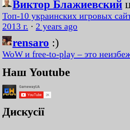
Виктор Блажиевский
Топ-10 украинских игровых сайт
2013 г.
·
2 years ago
rensaro
:)
WoW и free-to-play – это неизбе
Наш Youtube
Дискусії