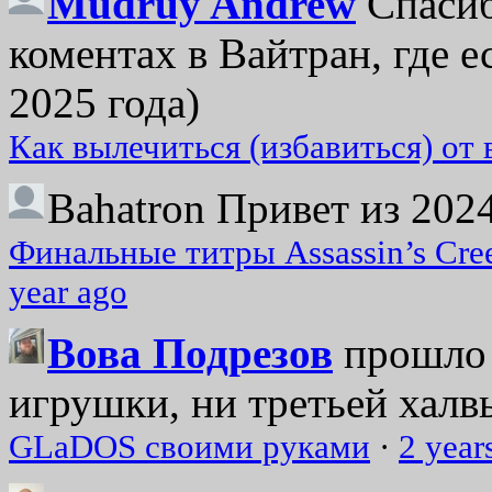
Mudruy Andrew
Спасиб
коментах в Вайтран, где е
2025 года)
Как вылечиться (избавиться) от
Bahatron
Привет из 2024
Финальные титры Assassin’s Cre
year ago
Вова Подрезов
прошло 
игрушки, ни третьей халвь
GLaDOS своими руками
·
2 year