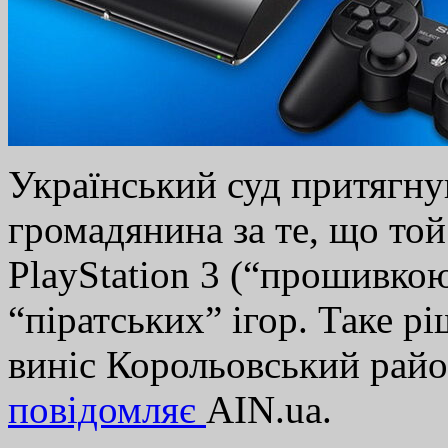
Український суд притягну
громадянина за те, що той
PlayStation 3 (“прошивкою
“піратських” ігор. Таке 
виніс Корольовський рай
повідомляє
AIN.ua.