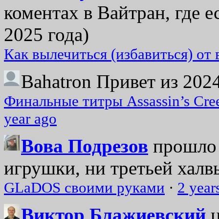
коментах в Вайтран, где е
2025 года)
Как вылечиться (избавиться) от
Bahatron
Привет из 2024
Финальные титры Assassin’s Cre
year ago
Вова Подрезов
прошло 
игрушки, ни третьей халвь
GLaDOS своими руками
·
2 year
Виктор Блажиевский