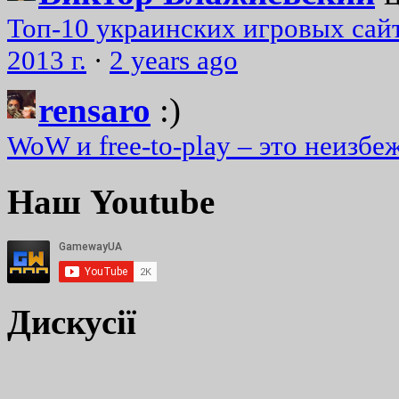
Топ-10 украинских игровых сайт
2013 г.
·
2 years ago
rensaro
:)
WoW и free-to-play – это неизбе
Наш Youtube
Дискусії