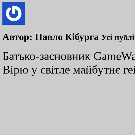
Автор:
Павло Кібурга
Усі публ
Батько-засновник GameWay
Вірю у світле майбутнє ге