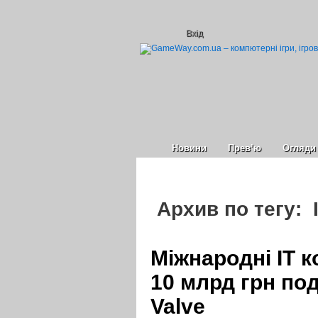
Вхід
Новини
Прев’ю
Огляди
Архив по тегу: 
Міжнародні IT к
10 млрд грн под
Valve