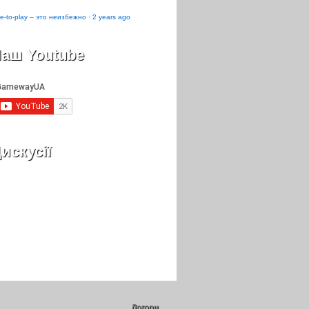
e-to-play – это неизбежно
·
2 years ago
аш Youtube
искусії
Догори