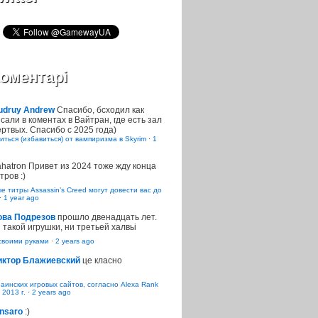
оментарі
udruy Andrew
Спасибо, бсходил как
сали в коментах в Вайтран, где есть зал
ртвых. Спасибо с 2025 года)
иться (избавиться) от вампиризма в Skyrim
·
1
ahatron
Привет из 2024 тоже жду конца
тров :)
 титры Assassin’s Creed могут довести вас до
·
1 year ago
ова Подрезов
прошло двенадцать лет.
 такой игрушки, ни третьей халвьі
воими руками
·
2 years ago
иктор Блажиевский
це класно
раинских игровых сайтов, согласно Alexa Rank
 2013 г.
·
2 years ago
nsaro
:)