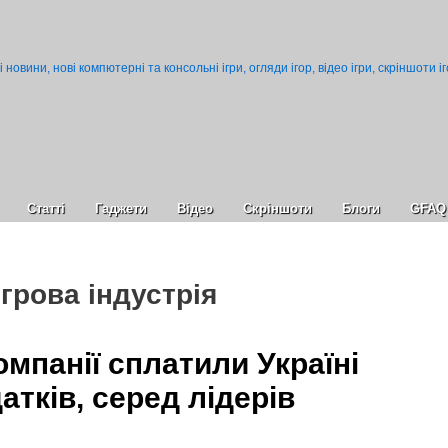
Статті
Гаджети
Відео
Cкріншоти
Блоги
GFAQ
Ігрова індустрія
омпанії сплатили Україні
атків, серед лідерів