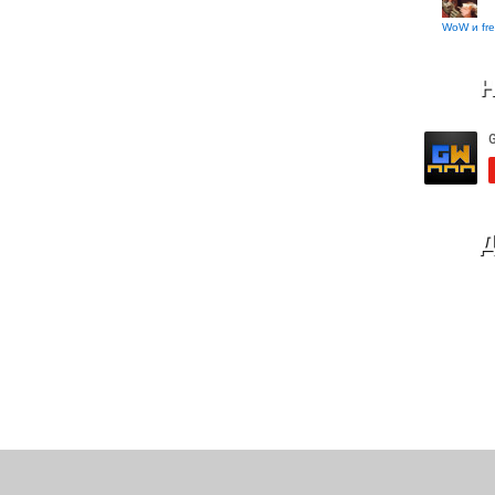
WoW и fre
Н
Д