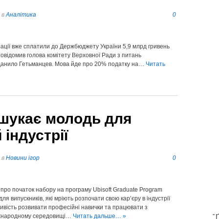
в
Аналітика
0
рації вже сплатили до Держбюджету України 5,9 млрд гривень
повідомив голова комітету Верховної Ради з питань
и Данило Гетьманцев. Мова йде про 20% податку на…
Читать
e шукає молодь для
 індустрії
в
Новини ігор
0
о про початок набору на програму Ubisoft Graduate Program
я випускників, які мріють розпочати свою кар’єру в індустрії
ивість розвивати професійні навички та працювати з
T
іжнародному середовищі…
Читать дальше… »