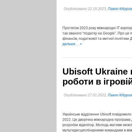
Опубліковано 22.10.2023,
Павло Кібурга
Протягом 2023 року міжнародні IT корпо
так званого “податку на Google”. Про це 
фінансів, податкової та митної політик
дальше… »
Ubisoft Ukrain
роботи в ігровій
Опубліковано 27.01.2022,
Павло Кібурга
Українське відділення Ubisoft повідомил
2022. Це дворічна міжнародна програма дл
розробки відеоігор. Молодь матиме можл
мультидисциплінарними командами в м