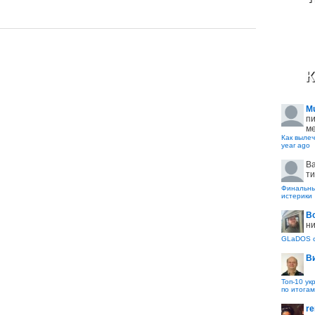
К
M
пи
ме
Как вылеч
year ago
B
ти
Финальные
истерики
В
ни
GLaDOS с
В
Топ-10 ук
по итогам
re