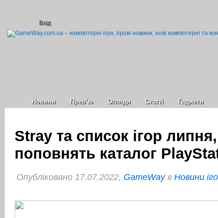
Вхід
Новини
Прев’ю
Огляди
Статті
Гаджети
Stray та список ігор липня,
поповнять каталог PlayStat
Опубліковано 17.07.2022,
GameWay
в
Новини іг