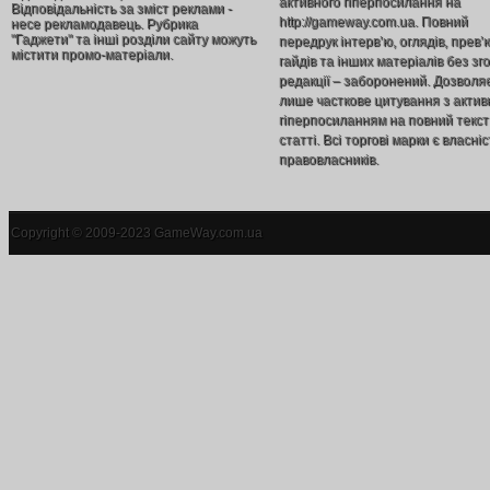
активного гіперпосилання на
Відповідальність за зміст реклами -
http://gameway.com.ua. Повний
несе рекламодавець. Рубрика
"Гаджети" та інші розділи сайту можуть
передрук інтерв’ю, оглядів, прев’
містити промо-матеріали.
гайдів та інших матеріалів без зг
редакції – заборонений. Дозволя
лише часткове цитування з акти
гіперпосиланням на повний текст
статті. Всі торгові марки є власніс
правовласників.
Copyright © 2009-2023 GameWay.com.ua