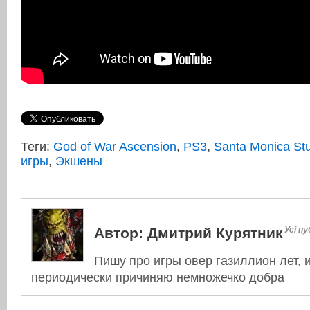
Теги:
God of War Ascension
,
PS3
,
Santa Monica St
игры
,
Экшены
Автор:
Дмитрий Курятник
Усі пу
Пишу про игры овер газиллион лет, 
периодически причиняю немножечко добра