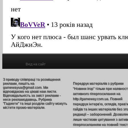
Вхід на сайт
З приводу співпраці та розміщення
реклами, пишіть на
Передрук матеріалів з рубрики
gamewayua@gmail.com. Ми
“Новини ігор” тільки при наявност
відповідаємо на цікаві нам листи.
активного гіперпосилання на
Відповідальність за зміст реклами -
http://gameway.com.ua. Повний
несе рекламодавець. Рубрика
"Гаджети" та інші розділи сайту можуть
передрук інтерв’ю, оглядів, прев’
містити промо-матеріали.
гайдів та інших матеріалів без зг
редакції – заборонений. Дозволя
лише часткове цитування з акти
гіперпосиланням на повний текст