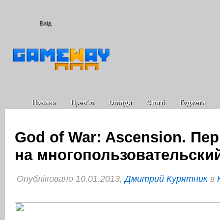
Вхід
Новини
Прев’ю
Огляди
Статті
Гаджети
God of War: Ascension. Пе
на многопользовательски
Опубліковано 10.01.2013,
Дмитрий Курятник
в