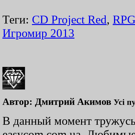
Теги:
CD Project Red
,
RP
Игромир 2013
Автор:
Дмитрий Акимов
Усі п
В данный момент тружусь
easycom.com.ua. Любимые 