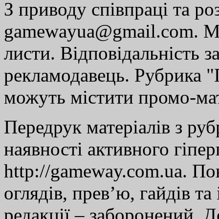
З приводу співпраці та р
gamewayua@gmail.com. Ми
листи. Відповідальність за
рекламодавець. Рубрика "Г
можуть містити промо-мат
Передрук матеріалів з руб
наявності активного гіпе
http://gameway.com.ua. По
оглядів, прев’ю, гайдів та
редакції – заборонений. 