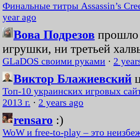
Финальные титры Assassin’s Cre
year ago
Вова Подрезов
прошло 
игрушки, ни третьей халвь
GLaDOS своими руками
·
2 year
Виктор Блажиевский
Топ-10 украинских игровых сайт
2013 г.
·
2 years ago
rensaro
:)
WoW и free-to-play – это неизбе