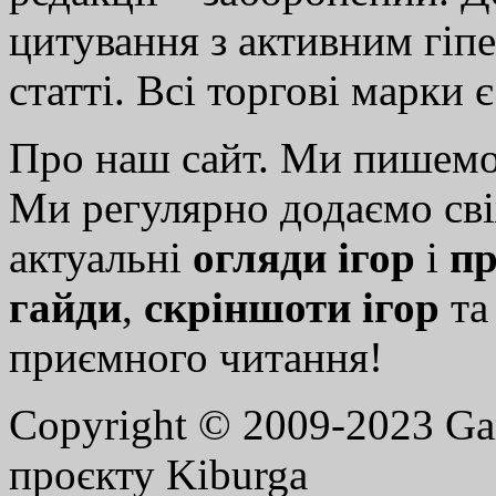
цитування з активним гіп
статті. Всі торгові марки 
Про наш сайт. Ми пишем
Ми регулярно додаємо св
актуальні
огляди ігор
і
пр
гайди
,
скріншоти ігор
т
приємного читання!
Copyright © 2009-2023 G
проєкту Kiburga